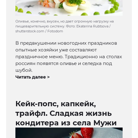
Оливье, конечно, вкусен, но дает огромную нагрузку на
пищеварительную систему. Фото: Ekaterina Rubtsova /
shutterstock.com / Fotodom
В предвкушении новогодних праздников
опытные хозяйки уже составляют
праздничное меню. Традиционно на столах
россиян появятся оливье и селедка под
шубой.
Читать далее >
Кейк-попс, капкейк,
трайфл. Сладкая жизнь
кондитера из села Мужи