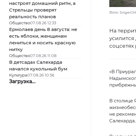
настроят домашний ритм, а
Стрельцы проверят
Фото: SingerGM
реальность планов
Общество
07.08.26 12:33
Ермолаев день 8 августа: не
На террит
есть яблоки, женщинам
усилится
лениться и носить красную
соцсетях
нитку
Общество
07.08.26 11:08
В детсадах Салехарда
начался кукольный бум
«В Приурал
Культура
07.08.26 10:56
Надымского
Загрузка...
прибрежных
В столице 
жизнеобес
не рекомен
Салехарда.