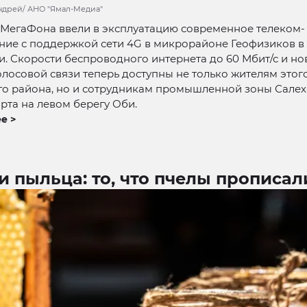
Андрей/ АНО "Ямал-Медиа"
МегаФона ввели в эксплуатацию современное телеком-
ние с поддержкой сети 4G в микрорайоне Геофизиков в
. Скорости беспроводного интернета до 60 Мбит/с и но
олосовой связи теперь доступны не только жителям этог
го района, но и сотрудникам промышленной зоны Сале
рта на левом берегу Оби.
е >
и пыльца: то, что пчелы прописал