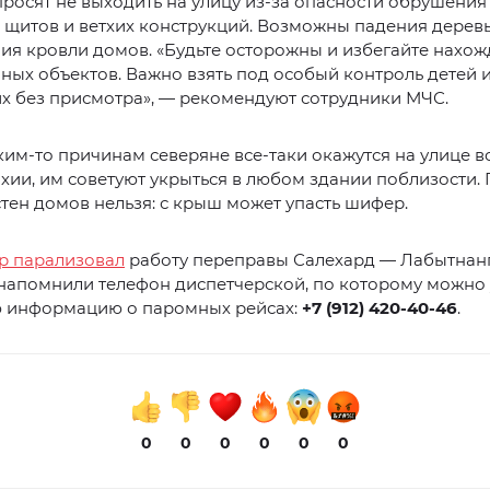
росят не выходить на улицу из-за опасности обрушения
щитов и ветхих конструкций. Возможны падения деревь
ия кровли домов. «Будьте осторожны и избегайте нахо
ных объектов. Важно взять под особый контроль детей и
их без присмотра», — рекомендуют сотрудники МЧС.
ким-то причинам северяне все-таки окажутся на улице в
ихии, им советуют укрыться в любом здании поблизости. 
 стен домов нельзя: с крыш может упасть шифер.
р парализовал
работу переправы Салехард — Лабытнанг
напомнили телефон диспетчерской, по которому можно 
ю информацию о паромных рейсах:
+7 (912) 420-40-46
.
0
0
0
0
0
0