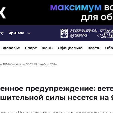
Яр-Сале
°C
Здоровье
Спорт
КМНС
Официально
Власть
Обр
ря 2024
обновлено: 10:02, 01 октября 2024
енное предупреждение: вет
шительной силы несется на
вило на Ямале экстренное предупреждение из-за