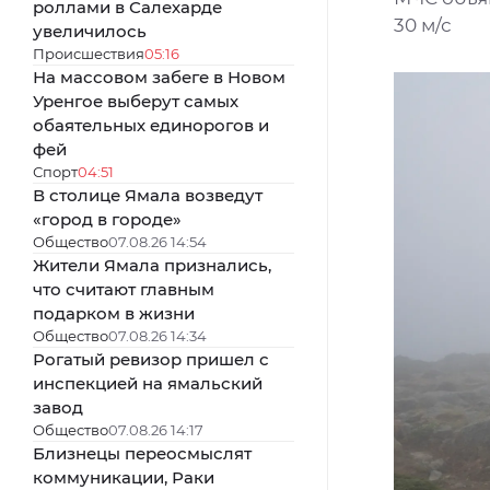
роллами в Салехарде
30 м/с
увеличилось
Происшествия
05:16
На массовом забеге в Новом
Уренгое выберут самых
обаятельных единорогов и
фей
Спорт
04:51
В столице Ямала возведут
«город в городе»
Общество
07.08.26 14:54
Жители Ямала признались,
что считают главным
подарком в жизни
Общество
07.08.26 14:34
Рогатый ревизор пришел с
инспекцией на ямальский
завод
Общество
07.08.26 14:17
Близнецы переосмыслят
коммуникации, Раки