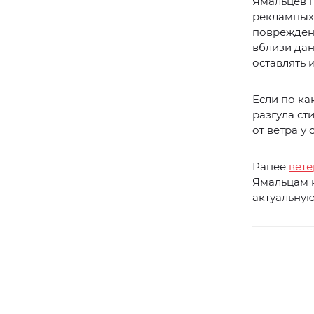
Ямальцев п
рекламных 
поврежден
вблизи дан
оставлять 
Если по ка
разгула ст
от ветра у
Ранее
вете
Ямальцам 
актуальну