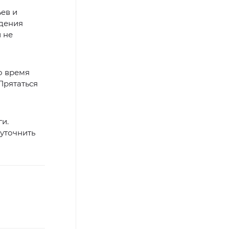
ев и
ждения
 не
о время
Прятаться
и.
уточнить