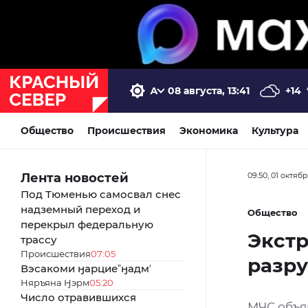
08 августа, 13:41
+14
Общество
Происшествия
Экономика
Культура
Лента новостей
09:50, 01 октяб
Под Тюменью самосвал снес
надземный переход и
Общество
перекрыл федеральную
Экстр
трассу
Происшествия
07:05
разру
Вэсакоми ӈарциеˮӈадмʼ
Няръяна Ӈэрм
05:20
Число отравившихся
МЧС объя