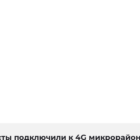
сты подключили к 4G микрорайо