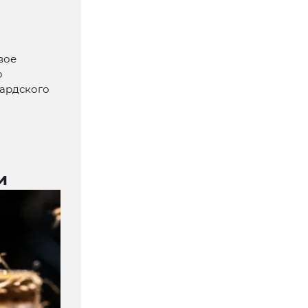
вое
о
хардского
и