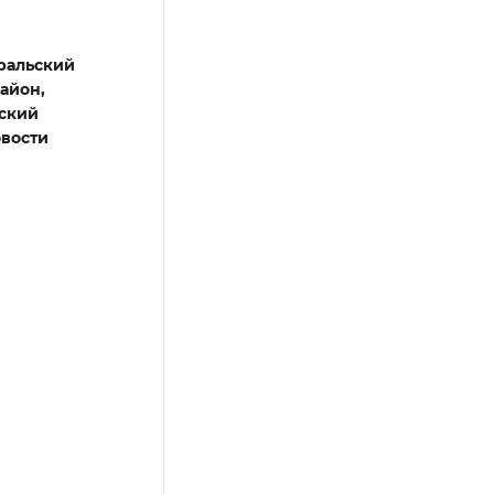
ральский
айон,
ский
вости