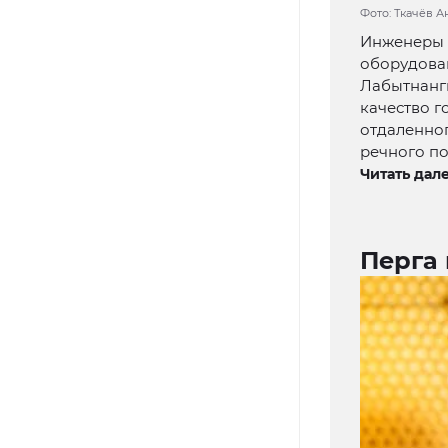
Фото: Ткачёв 
Инженеры 
оборудова
Лабытнанги
качество г
отдаленно
речного по
Читать дале
Перга 