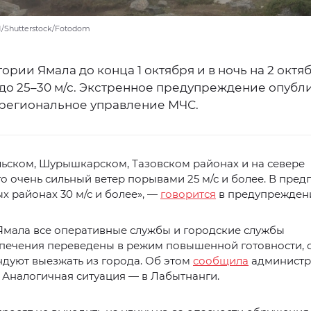
/Shutterstock/Fotodom
ории Ямала до конца 1 октября и в ночь на 2 октя
 до 25–30 м/с. Экстренное предупреждение опубл
 региональное управление МЧС.
ьском, Шурышкарском, Тазовском районах и на севере
 очень сильный ветер порывами 25 м/с и более. В пред
 районах 30 м/с и более», —
говорится
в предупрежден
Ямала все оперативные службы и городские службы
печения переведены в режим повышенной готовности, 
дуют выезжать из города. Об этом
сообщила
администр
 Аналогичная ситуация — в Лабытнанги.