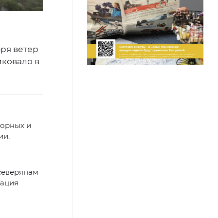
бря ветер
иковало в
горных и
ии.
северянам
ация