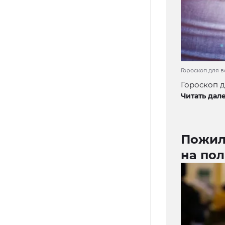
Гороскоп для вс
Гороскоп д
Читать дале
Пожил
на по