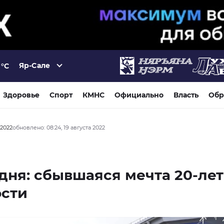
Яр-Сале
°C
Здоровье
Спорт
КМНС
Официально
Власть
Обр
 2022
обновлено: 08:24, 19 августа 2022
дня: сбывшаяся мечта 20-ле
ости