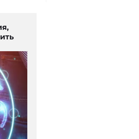
я,
оить