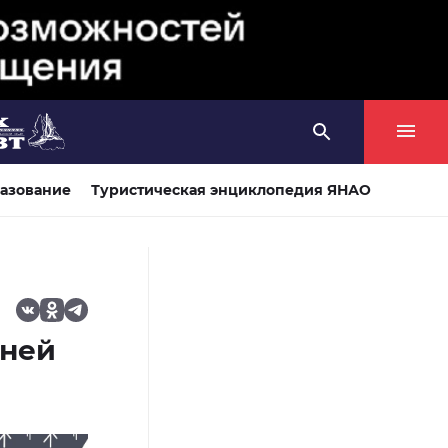
азование
Туристическая энциклопедия ЯНАО
тней