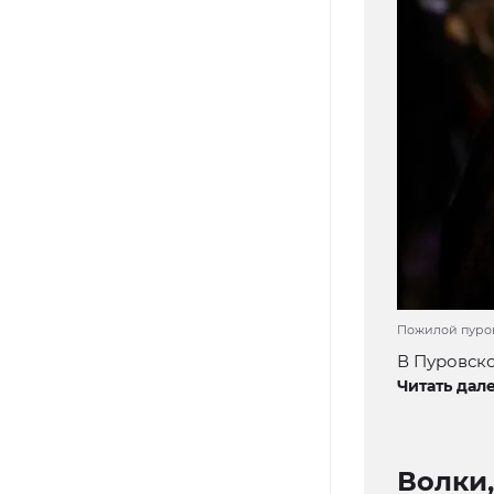
Пожилой пуровч
В Пуровско
Читать дале
Волки,