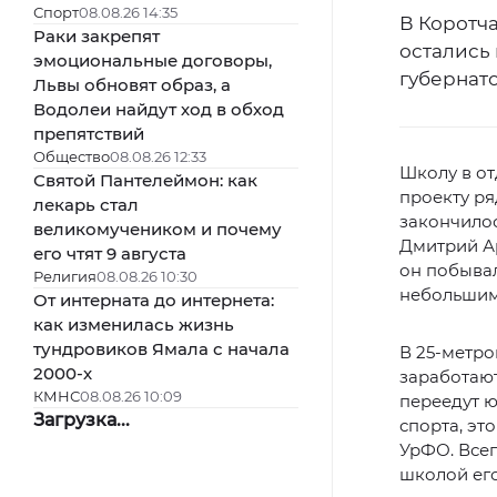
Спорт
08.08.26 14:35
В Коротча
Раки закрепят
остались
эмоциональные договоры,
губернат
Львы обновят образ, а
Водолеи найдут ход в обход
препятствий
Общество
08.08.26 12:33
Школу в от
Святой Пантелеймон: как
проекту ря
лекарь стал
закончилос
великомучеником и почему
Дмитрий Арт
его чтят 9 августа
он побывал
Религия
08.08.26 10:30
небольшим
От интерната до интернета:
как изменилась жизнь
тундровиков Ямала с начала
В 25-метро
2000-х
заработают
КМНС
08.08.26 10:09
переедут ю
Загрузка...
спорта, эт
УрФО. Всег
школой его