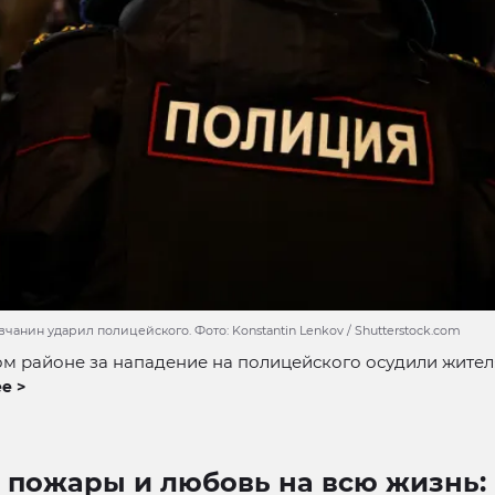
анин ударил полицейского. Фото: Konstantin Lenkov / Shutterstock.com
м районе за нападение на полицейского осудили жител
е >
 пожары и любовь на всю жизнь: