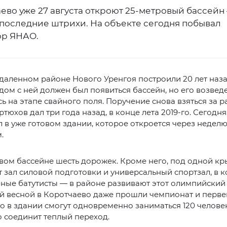
ево уже 27 августа откроют 25-метровый бассейн
 последние штрихи. На объекте сегодня побывал
ор ЯНАО.
даленном районе Нового Уренгоя построили 20 лет наза
дом с ней должен был появиться бассейн, но его возвед
ь на этапе свайного поля. Поручение снова взяться за р
юхов дал три года назад, в конце лета 2019-го. Сегодня, 
 в уже готовом здании, которое откроется через неделю
.
вом бассейне шесть дорожек. Кроме него, под одной к
 зал силовой подготовки и универсальный спортзал, в 
ные батутисты — в районе развивают этот олимпийский
ой весной в Коротчаево даже прошли чемпионат и перве
о в здании смогут одновременно заниматься 120 человек
 соединит теплый переход.