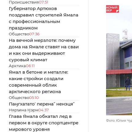
Происшествия
07:51
Губернатор Артюхов
поздравил строителей Ямала
с профессиональным
праздником
Общество
07:36
На вечной мерзлоте: почему
дома на Ямале ставят на сваи
и как они выдерживают
суровый климат
Арктика
06:11
Ямал в бетоне и металле:
какие стройки создали
современный облик
арктического региона
Общество
05:10
Паӈгхататоʼ перенаˮ ненэцяˮ
Няръяна Ӈэрм
04:37
Глава Ямала обкатал лед в
Фото: Юлия Чу
первом в округе спортцентре
мирового уровня