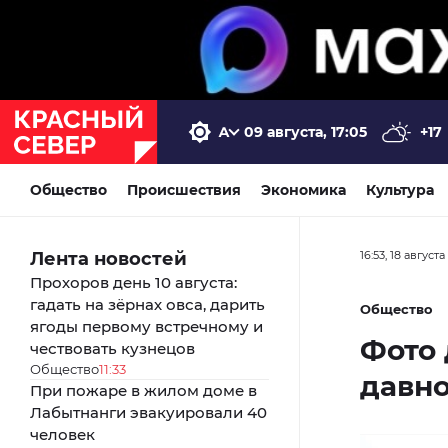
09 августа, 17:05
+17
Общество
Происшествия
Экономика
Культура
Лента новостей
16:53, 18 августа
Прохоров день 10 августа:
гадать на зёрнах овса, дарить
Общество
ягоды первому встречному и
Фото 
чествовать кузнецов
Общество
11:33
давн
При пожаре в жилом доме в
Лабытнанги эвакуировали 40
человек