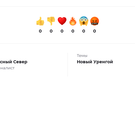
0
0
0
0
0
0
Темы
сный Север
Новый Уренгой
налист