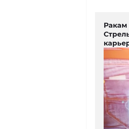
Ракам
Стрель
карье