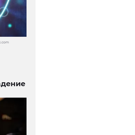
ck.com
адение