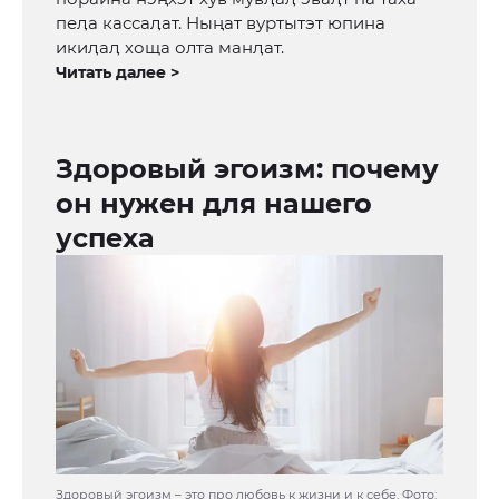
пеӆа кассаӆат. Ныңат вуртытэт юпина
икиӆаӆ хоща олта манӆат.
Читать далее >
Здоровый эгоизм: почему
он нужен для нашего
успеха
Здоровый эгоизм – это про любовь к жизни и к себе. Фото: