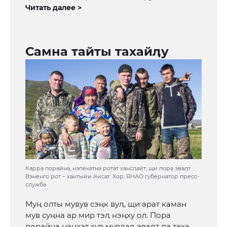
Читать далее >
Самна тайты тахайӆу
Карра порайна, нэпекатна ротат хансӆайт, щи пора эваӆт
Вэненго рот – хантыйи йисат. Хор: ЯНАО губернатор пресс-
служба
Муң олты мувув сэңк вуӆ, щи арат каман
мув суңна ар мир тэӆ нэңху ол. Пора
порайна нэңхэт хув мувӆаӆ эваӆт па таха