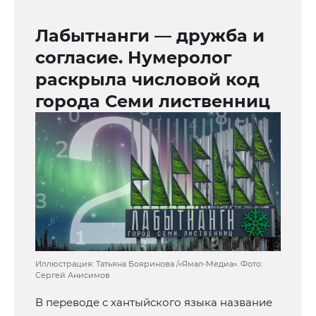
Лабытнанги — дружба и
согласие. Нумеролог
раскрыла числовой код
города Семи лиственниц
Иллюстрация: Татьяна Бояринова /«Ямал-Медиа». Фото:
Сергей Анисимов
В переводе с хантыйского языка название