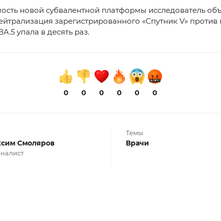
ость новой субвалентной платформы исследователь объ
ейтрализация зарегистрированного «Спутник V» против
А.5 упала в десять раз.
0
0
0
0
0
0
Темы
сим Смоляров
Врачи
налист