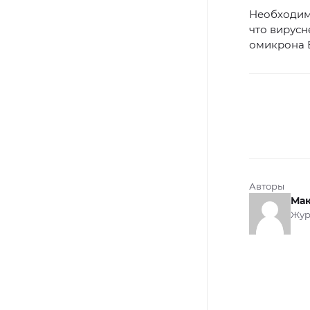
Необходим
что вирусн
омикрона В
Авторы
Мак
Жур