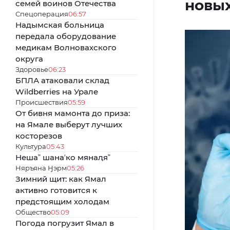
новы
семей воинов Отечества
Спецоперация
06:57
Надымская больница
передала оборудование
медикам Волновахского
округа
Здоровье
06:23
БПЛА атаковали склад
Wildberries на Урале
Происшествия
05:59
От бивня мамонта до приза:
на Ямале выберут лучших
косторезов
Культура
05:43
Нешаˮ шанаʼко мянаԯяˮ
Няръяна Ӈэрм
05:26
Зимний щит: как Ямал
активно готовится к
предстоящим холодам
Общество
05:09
Погода погрузит Ямал в