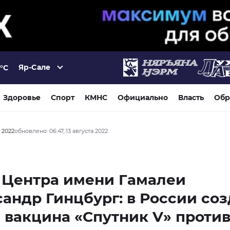
Яр-Сале
°C
Здоровье
Спорт
КМНС
Официально
Власть
Обр
а 2022
обновлено: 06:47, 13 августа 2022
 Центра имени Гамалеи
андр Гинцбург: в России со
 вакцина «Спутник V» против