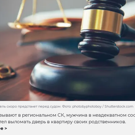
ь скоро предстанет перед судом. Фото: photobyphotoboy / Shutterstock.com
зывают в региональном СК, мужчина в неадекватном со
тел выломать дверь в квартиру своих родственников.
е >