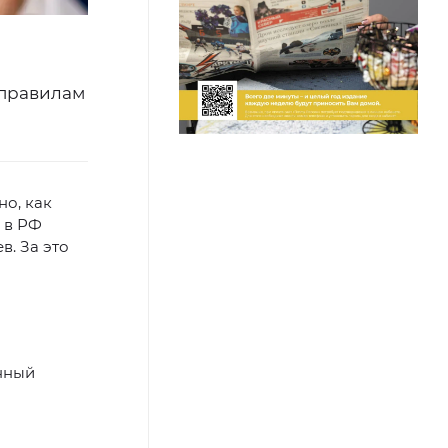
 правилам
но, как
 в РФ
в. За это
нный