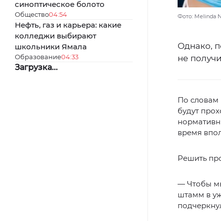
синоптическое болото
Общество
04:54
Фото: Melinda N
Нефть, газ и карьера: какие
колледжи выбирают
Однако, 
школьники Ямала
Образование
04:33
не получи
Загрузка...
По словам 
будут прох
нормативны
время впо
Решить пр
— Чтобы мы
штамм в уж
подчеркну