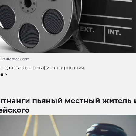
 Shutterstock.com
 недостаточность финансирования.
е >
ытнанги пьяный местный житель 
ейского