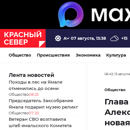
07 августа, 13:38
+15
Общество
Происшествия
Экономика
Культура
Лента новостей
06:43, 13 август
Походы в лес на Ямале
отменились до осени
Общество
Общество
08:25
Глава
Председатель Заксобрания
Ямала подарил музею реликт
Алекс
Общество
07:20
Ветеран СВО возглавила
новая
штаб ямальского Комитета