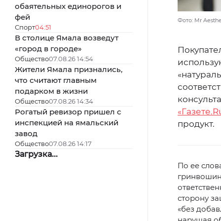
обаятельных единорогов и
фей
Фото: Mr Aesth
Спорт
04:51
В столице Ямала возведут
«город в городе»
Покупате
Общество
07.08.26 14:54
использу
Жители Ямала признались,
«натураль
что считают главным
соответст
подарком в жизни
консульта
Общество
07.08.26 14:34
«Газете.R
Рогатый ревизор пришел с
инспекцией на ямальский
продукт.
завод
Общество
07.08.26 14:17
Загрузка...
По ее сло
гринвошинг
ответствен
сторону за
«без добав
нарушая о