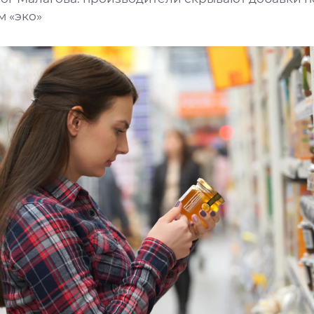
м «эко»