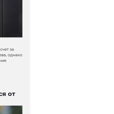
счет за
ева, однако
ние
ся от