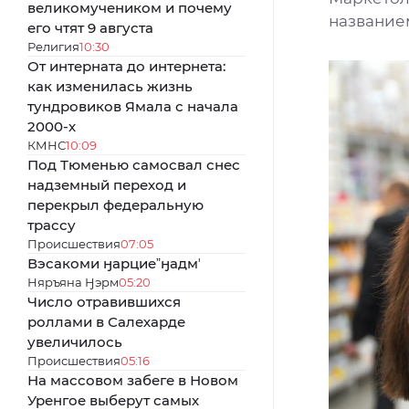
великомучеником и почему
название
его чтят 9 августа
Религия
10:30
От интерната до интернета:
как изменилась жизнь
тундровиков Ямала с начала
2000-х
КМНС
10:09
Под Тюменью самосвал снес
надземный переход и
перекрыл федеральную
трассу
Происшествия
07:05
Вэсакоми ӈарциеˮӈадмʼ
Няръяна Ӈэрм
05:20
Число отравившихся
роллами в Салехарде
увеличилось
Происшествия
05:16
На массовом забеге в Новом
Уренгое выберут самых