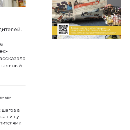
дителей,
ма
ес-
рассказала
уральный
аемым
 шагов в
тка пишут
стителями,