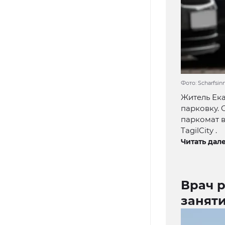
Фото: Scharfsi
Житель Ека
парковку. 
паркомат в
TagilCity .
Читать дале
Врач р
занят