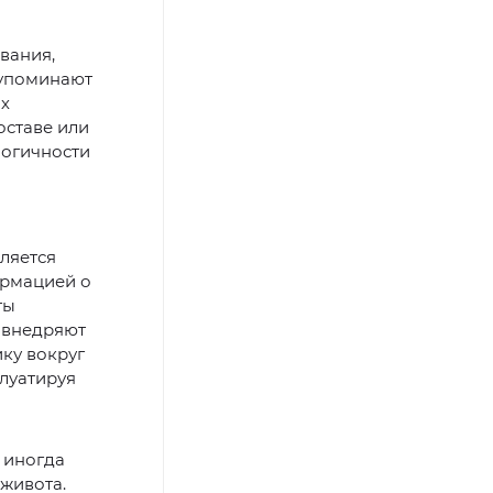
вания,
 упоминают
ых
оставе или
логичности
ляется
ормацией о
ты
о внедряют
ку вокруг
плуатируя
 иногда
живота.