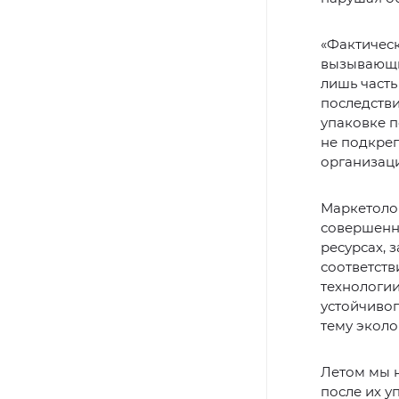
«Фактическ
вызывающи
лишь часть
последстви
упаковке п
не подкре
организаци
Маркетолог
совершенн
ресурсах, 
соответств
технологии
устойчивог
тему эколо
Летом мы н
после их у