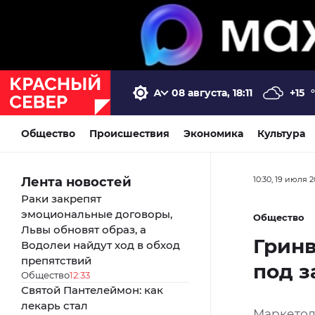
08 августа, 18:11
+15
Общество
Происшествия
Экономика
Культура
Лента новостей
10:30, 19 июля 
Раки закрепят
эмоциональные договоры,
Общество
Львы обновят образ, а
Гринв
Водолеи найдут ход в обход
препятствий
под 
Общество
12:33
Святой Пантелеймон: как
лекарь стал
Маркетол