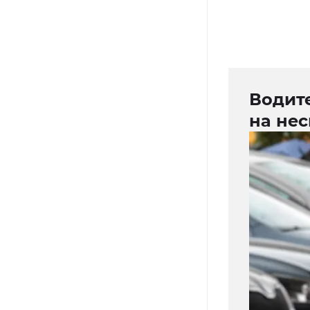
Водит
на не