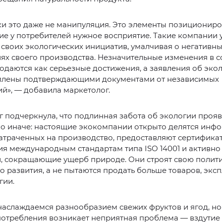
и это даже не манипуляция. Это элементы позициониро
е у потребителей нужное восприятие. Такие компании
 своих экологических инициатив, умалчивая о негативн
ях своего производства. Незначительные изменения в с
одаются как серьезные достижения, а заявления об эко
плены подтверждающими документами от независимых
й», — добавила маркетолог.
 подчеркнула, что подлинная забота об экологии прояв
о иначе: настоящие экокомпании открыто делятся инф
затраченных на производство, предоставляют сертифика
ия международным стандартам типа ISO 14001 и активн
, сокращающие ущерб природе. Они строят свою полити
о развития, а не пытаются продать больше товаров, экс
гии.
аслаждаемся разнообразием свежих фруктов и ягод, но
потребления возникает неприятная проблема — вздутие 