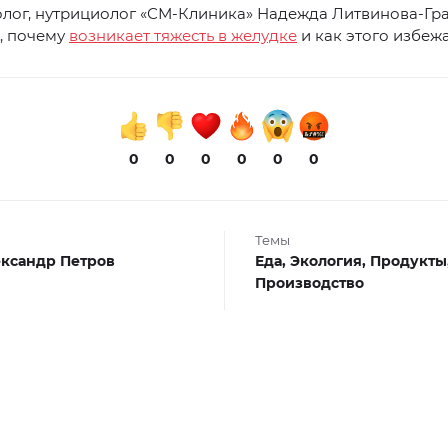
олог, нутрициолог «СМ-Клиника» Надежда Литвинова-Гр
, почему
возникает тяжесть в желудке
и как этого избежа
0
0
0
0
0
0
Темы
ксандр Петров
Еда,
Экология,
Продукты
Производство