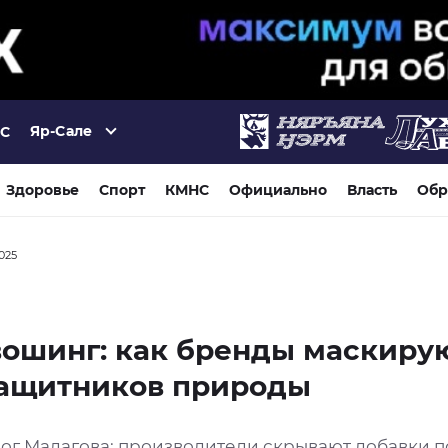
Яр-Сале
°C
Здоровье
Спорт
КМНС
Официально
Власть
Обр
2025
ошинг: как бренды маскиру
защитников природы
ог Малагова: производители скрывают добавки п