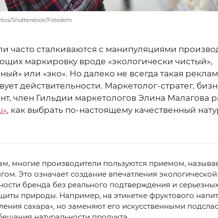
etics/Shutterstock/Fotodom
ли часто сталкиваются с манипуляциями произво
ющих маркировку вроде «экологически чистый»,
ный» или «эко». Но далеко не всегда такая рекла
вует действительности. Маркетолог-стратег, бизн
нт, член Гильдии маркетологов Элина Малагова 
u»
, как выбрать по-настоящему качественный нат
вам, многие производители пользуются приемом, назыв
ом. Это означает создание впечатления экологической
ности бренда без реального подтверждения и серьезных
щиты природы. Например, на этикетке фруктового напи
ления сахара», но заменяют его искусственными подсла
бещания натуральности продукта.