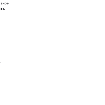
азион
ть.
,