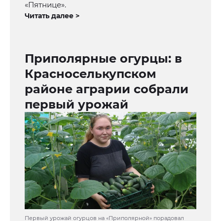
«Пятнице».
Читать далее >
Приполярные огурцы: в
Красноселькупском
районе аграрии собрали
первый урожай
Первый урожай огурцов на «Приполярной» порадовал