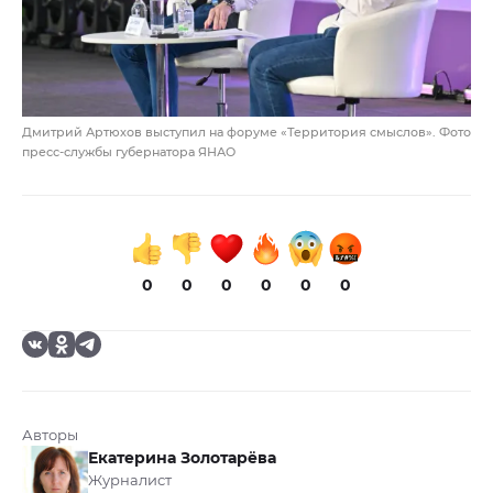
Дмитрий Артюхов выступил на форуме «Территория смыслов». Фото
пресс-службы губернатора ЯНАО
0
0
0
0
0
0
Авторы
Екатерина Золотарёва
Журналист