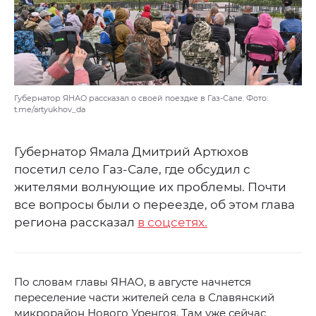
Губернатор ЯНАО рассказал о своей поездке в Газ-Сале. Фото:
t.me/artyukhov_da
Губернатор Ямала Дмитрий Артюхов
посетил село Газ-Сале, где обсудил с
жителями волнующие их проблемы. Почти
все вопросы были о переезде, об этом глава
региона рассказал
в соцсетях.
По словам главы ЯНАО, в августе начнется
переселение части жителей села в Славянский
микрорайон Нового Уренгоя. Там уже сейчас