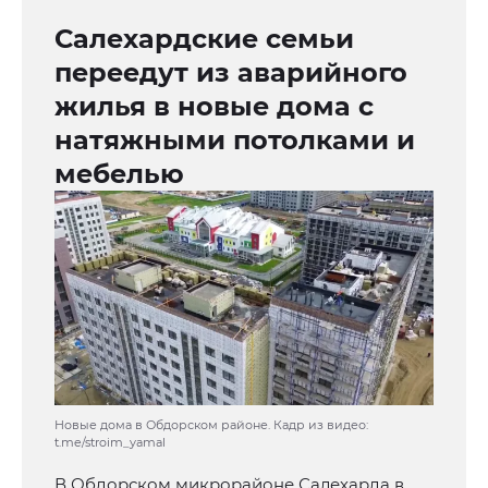
Салехардские семьи
переедут из аварийного
жилья в новые дома с
натяжными потолками и
мебелью
Новые дома в Обдорском районе. Кадр из видео:
t.me/stroim_yamal
В Обдорском микрорайоне Салехарда в