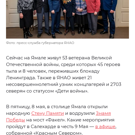
Фото: пресс-служба губернатора ЯНАО
Сейчас на Ямале живут 53 ветерана Великой
Отечественной войны, среди которых 45 героев
тыла и 8 человек, переживших блокаду
Ленинграда. Также в ЯНАО живет 21
несовершеннолетний узник концлагерей и 2703
северян со статусом «Дети войны».
В пятницу, 8 мая, в столице Ямала открыли
народную
Стену Памяти
и водрузили
Знамя
Победы
на мост «Факел». Какие мероприятия
пройдут в Салехарде в честь 9 Мая —
в афише
,
собранной «Красным Севером».