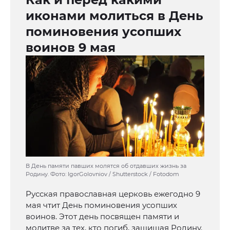
иконами молиться в День
поминовения усопших
воинов 9 мая
В День памяти павших молятся об отдавших жизнь за
Родину. Фото: IgorGolovniov / Shutterstock / Fotodom
Русская православная церковь ежегодно 9
мая чтит День поминовения усопших
воинов. Этот день посвящен памяти и
молитве за тех, кто погиб, защищая Родину.