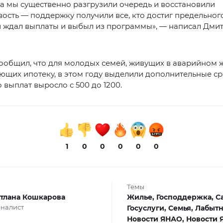
да мы существенно разгрузили очередь и восстановили
ость — поддержку получили все, кто достиг предельног
и ждал выплаты и выбыл из программы», — написал Дми
ообщил, что для молодых семей, живущих в аварийном 
щих ипотеку, в этом году выделили дополнительные ср
 выплат выросло с 500 до 1200.
1
0
0
0
0
0
Темы
тлана Кошкарова
Жилье,
Господдержка,
С
налист
Госуслуги,
Семья,
Лабытн
Новости ЯНАО,
Новости 