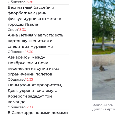
Общество
13:38
Бесплатный бассейн и
флорбол: как День
физкультурника отметят в
городах Ямала
Спорт
13:30
Анна Летняя 7 августа: есть
картошку, жениться и
следить за муравьями
Общество
13:30
Авиарейсы между
Ноябрьском и Сочи
перенесли на сутки из-за
ограничений полетов
Общество
12:55
Овны уточнят приоритеты,
Девы укрепят систему, а
Козероги зададут тон
команде
Молодым семья
Общество
12:33
Дмитрия Артюх
В Салехарде новыми домами