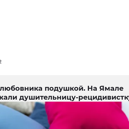
2
 любовника подушкой. На Ямале
жали душительницу-рецидивистк