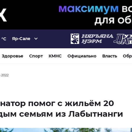
Яр-Сале
°C
Здоровье
Спорт
КМНС
Официально
Власть
Обр
а 2022
натор помог с жильём 20
дым семьям из Лабытнанги