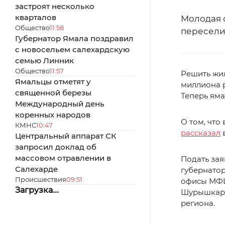
застроят несколько
кварталов
Молодая 
Общество
11:58
переселит
Губернатор Ямала поздравил
с новосельем салехардскую
семью Линник
Общество
11:57
Решить жи
Ямальцы отметят у
миллиона р
священной березы
Теперь яма
Международный день
коренных народов
О том, что
КМНС
10:47
рассказал
в
Центральный аппарат СК
запросил доклад об
массовом отравлении в
Подать зая
Салехарде
губернатор
Происшествия
09:51
офисы МФЦ.
Загрузка...
Шурышкарск
региона.