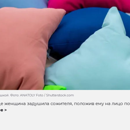
кой. Фото: ANATOLY Foto / Shutterstock.com
е женщина задушила сожителя, положив ему на лицо по
е >