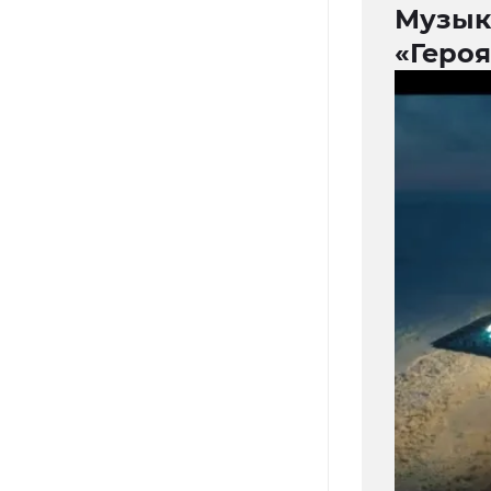
Музык
«Геро