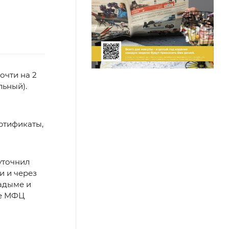
очти на 2
льный).
ртификаты,
уточнил
и и через
Надыме и
се МФЦ