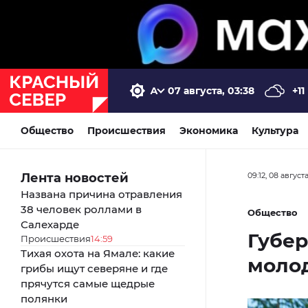
07 августа, 03:38
+11
Общество
Происшествия
Экономика
Культура
Лента новостей
09:12, 08 август
Названа причина отравления
38 человек роллами в
Общество
Салехарде
Губер
Происшествия
14:59
Тихая охота на Ямале: какие
моло
грибы ищут северяне и где
прячутся самые щедрые
полянки