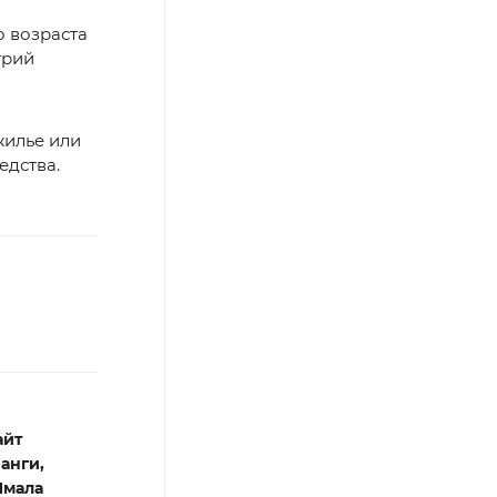
о возраста
трий
жилье или
едства.
айт
анги,
Ямала