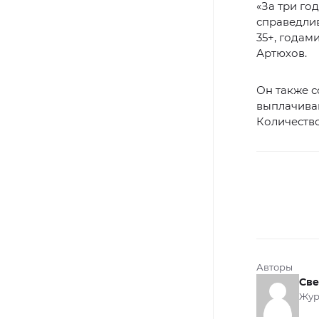
«За три го
справедлив
35+, годам
Артюхов.
Он также с
выплачиваю
Количество
Авторы
Све
Жур