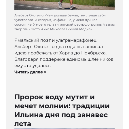
Альберт Окотэтто: «Чем дольше бежал, тем лучше себя
чувствовал. И сегодня, на финише, у меня лучшее
состояние. У моего тела гигантский ресурс, огромный запас
энергии». Фото: Анна Михеева / «Ямал-Медиа»
Ямальский поэт и ультрамарафонец
Альберт Окотэтто два года вынашивал
идею пробежать от Харпа до Ноябрьска.
Благодаря поддержке единомышленников
ему это удалось.
Читать далее >
Пророк воду мутит и
мечет молнии: традиции
Ильина дня под занавес
лета