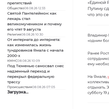
«Единой 
препятствий
Общество
08.08.26 12:33
Путину сд
Святой Пантелеймон: как
что это с
лекарь стал
великомучеником и почему
его чтят 9 августа
Религия
08.08.26 10:30
Владимир П
От интерната до интернета:
«одним бол
как изменилась жизнь
тундровиков Ямала с начала
Ранее Рост
2000-х
сотруднико
КМНС
08.08.26 10:09
ему необхо
Под Тюменью самосвал снес
надземный переход и
перекрыл федеральную
На Ямале,
трассу
коллективы
Происшествия
08.08.26 07:05
отдыхать. 
Загрузка...
субботу 19 