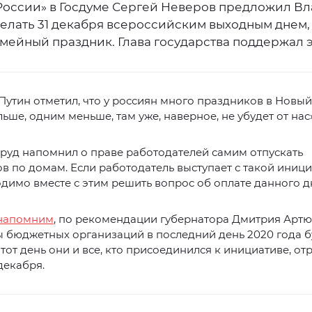
России» в Госдуме Сергей Неверов предложил В
елать 31 декабря всероссийским выходным днем,
емейный праздник. Глава государства поддержал э
утин отметил, что у россиян много праздников в Новый
ьше, одним меньше, там уже, наверное, не убудет от нас»
руд напомнил о праве работодателей самим отпускать
в по домам. Если работодатель выступает с такой иници
димо вместе с этим решить вопрос об оплате данного д
напомним
, по рекомендации губернатора Дмитрия Арт
 бюджетных организаций в последний день 2020 года б
Этот день они и все, кто присоединился к инициативе, от
декабря.