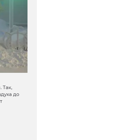
 Так,
здуха до
т