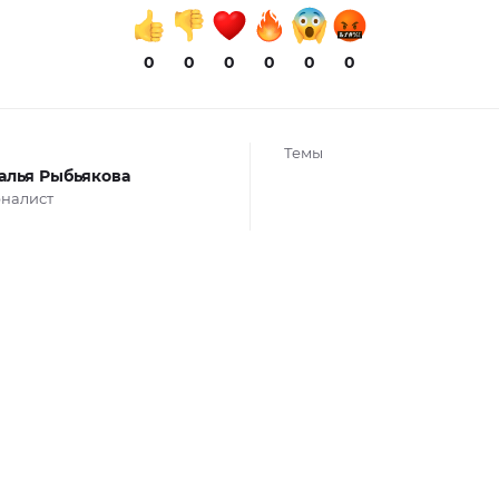
0
0
0
0
0
0
Темы
алья Рыбьякова
налист