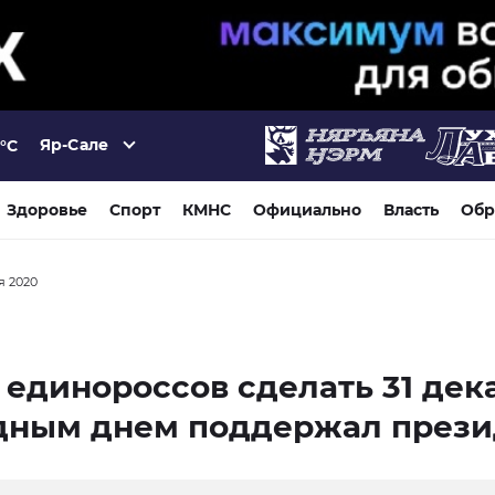
Яр-Сале
°C
Здоровье
Спорт
КМНС
Официально
Власть
Обр
ря 2020
единороссов сделать 31 дек
дным днем поддержал прези