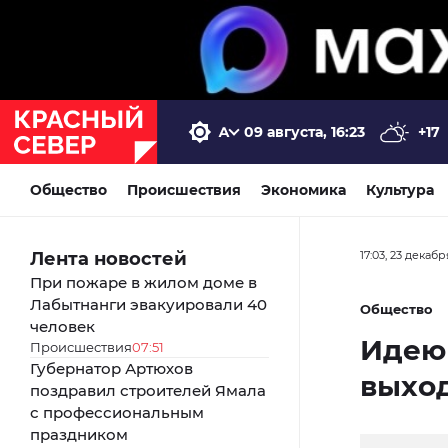
09 августа, 16:23
+17
Общество
Происшествия
Экономика
Культура
Лента новостей
17:03, 23 декаб
При пожаре в жилом доме в
Лабытнанги эвакуировали 40
Общество
человек
Идею 
Происшествия
07:51
Губернатор Артюхов
выхо
поздравил строителей Ямала
с профессиональным
праздником