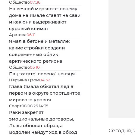
Общество
07:36
На вечной мерзлоте: почему
дома на Ямале ставят на сваи
и как они выдерживают
суровый климат
Арктика
06:11
Ямал в бетоне и металле:
какие стройки создали
современный облик
арктического региона
Общество
05:10
Паӈгхататоʼ перенаˮ ненэцяˮ
Няръяна Ӈэрм
04:37
Глава Ямала обкатал лед в
первом в округе спортцентре
мирового уровня
Спорт
08.08.26 14:35
Раки закрепят
эмоциональные договоры,
Львы обновят образ, а
Сегодня, 
Водолеи найдут ход в обход