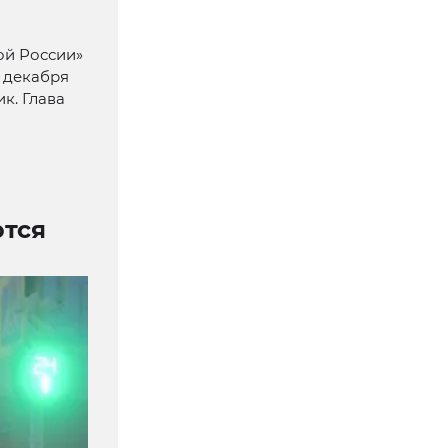
ой России»
 декабря
к. Глава
ются