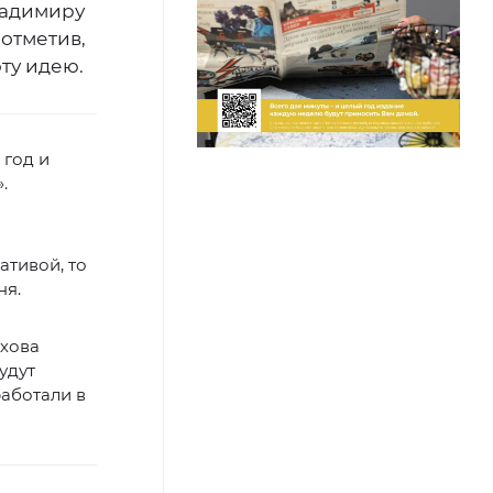
ладимиру
 отметив,
ту идею.
 год и
.
ативой, то
ня.
юхова
удут
работали в