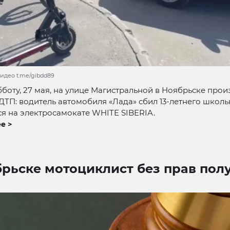
видео t.me/gibdd89
бботу, 27 мая, на улице Магистральной в Ноябрьске про
ДТП: водитель автомобиля «Лада» сбил 13-летнего школь
я на электросамокате WHITE SIBERIA.
е >
брьске мотоциклист без прав пол