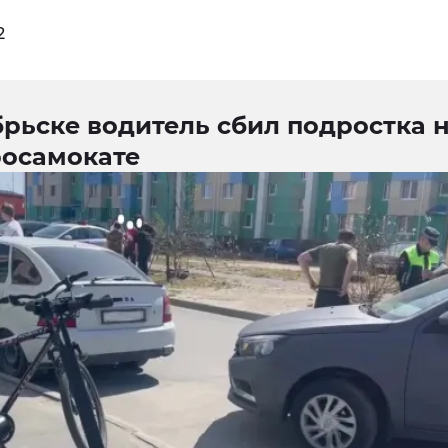
2
рьске водитель сбил подростка 
росамокате