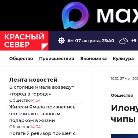
07 августа, 23:40
+9
Общество
Происшествия
Экономика
Культура
Лента новостей
10:32, 27 мая 20
В столице Ямала возведут
«город в городе»
Общество
Общество
14:54
Илон
Жители Ямала признались,
что считают главным
чипы 
подарком в жизни
Общество
14:34
Рогатый ревизор пришел с