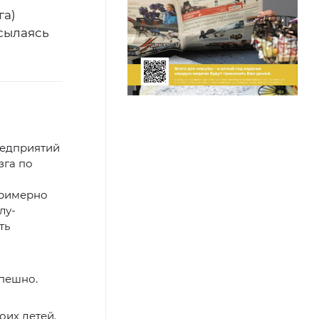
га)
сылаясь
редприятий
зга по
примерно
лу-
ть
спешно.
оих детей.