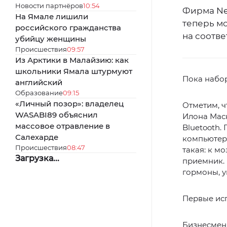
Новости партнёров
10:54
Фирма Neu
На Ямале лишили
теперь м
российского гражданства
на соотве
убийцу женщины
Происшествия
09:57
Из Арктики в Малайзию: как
школьники Ямала штурмуют
Пока набор
английский
Образование
09:15
«Личный позор»: владелец
Отметим, ч
WASABI89 объяснил
Илона Маск
массовое отравление в
Bluetooth.
Салехарде
компьютер
Происшествия
08:47
такая: к м
Загрузка...
приемник. 
гормоны, у
Первые исп
Бизнесмен 