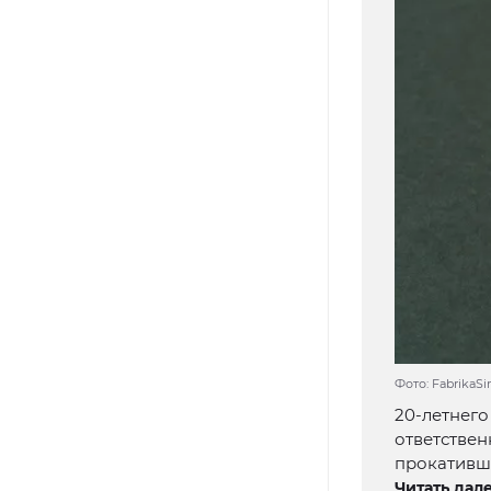
Фото: FabrikaSi
20-летнего
ответствен
прокативши
Читать дале