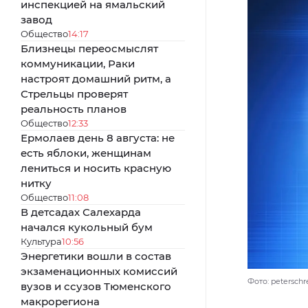
инспекцией на ямальский
завод
Общество
14:17
Близнецы переосмыслят
коммуникации, Раки
настроят домашний ритм, а
Стрельцы проверят
реальность планов
Общество
12:33
Ермолаев день 8 августа: не
есть яблоки, женщинам
лениться и носить красную
нитку
Общество
11:08
В детсадах Салехарда
начался кукольный бум
Культура
10:56
Энергетики вошли в состав
экзаменационных комиссий
Фото: peterschr
вузов и ссузов Тюменского
макрорегиона