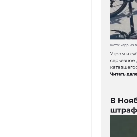
Фото: кадр из 
Утром в су
серьёзное 
катавшегос
Читать дале
В Ноя
штраф