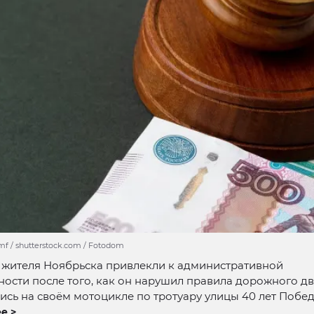
mf / shutterstock.com / Fotodom
 жителя Ноябрьска привлекли к административной
ности после того, как он нарушил правила дорожного д
сь на своём мотоцикле по тротуару улицы 40 лет Побед
е >