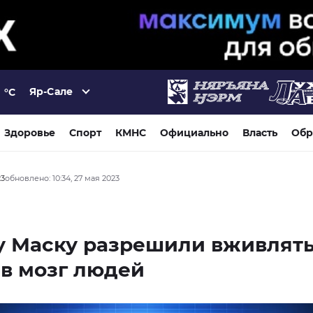
Яр-Сале
°C
Здоровье
Спорт
КМНС
Официально
Власть
Обр
23
обновлено: 10:34, 27 мая 2023
у Маску разрешили вживлят
в мозг людей