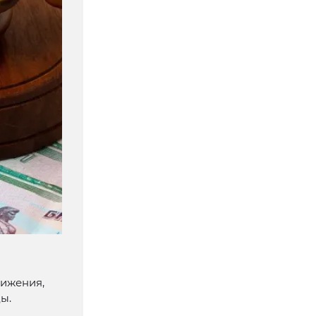
вижения,
ы.