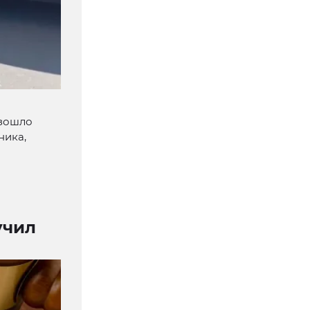
изошло
ника,
учил