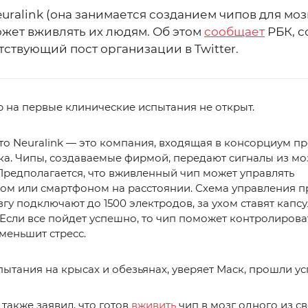
ralink (она занимается созданием чипов для моз
ожет вживлять их людям. Об этом
сообщает
РБК, с
тствующий пост организации в Twitter.
 на первые клинические испытания не открыт.
то Neuralink — это компания, входящая в консорциум п
а. Чипы, создаваемые фирмой, передают сигналы из мо
 Предполагается, что вживленный чип может управлять
ом или смартфоном на расстоянии. Схема управления 
озгу подключают до 1500 электродов, за ухом ставят капсу
Если все пойдет успешно, то чип поможет контролирова
меньшит стресс.
ытания на крысах и обезьянах, уверяет Маск, прошли у
также заявил, что готов
вживить
чип в мозг одного из св