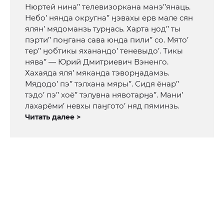
Нюртей нина’’ телевизоркана манэ’’янаць.
Небо’ нянда округна’’ ӈэвахы ерв мале сян
ялян’ мядоманзь турӈась. Харта ӈод’’ ты
пэрти’’ поӈгана сава юнда пили’’ со. Мято’
тер’’ ӈобтикы яханандо’ теневыдо’. Тикы
нява’’ — Юрий Дмитриевич Вэненго.
Хахаяда яля’ мяканда тэворӈадамзь.
Мядодо’ пэ’’ тэлхана мяры’’. Сидя ёнар’’
тэдо’ пэ’’ хоё’’ тэлувна нявотарӈа’’. Мани’
лахарёми’ невхы паӈгото’ няд пяминзь.
Читать далее >