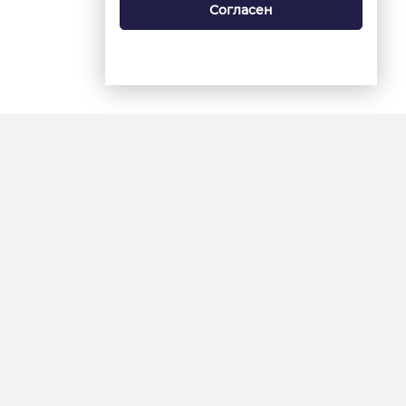
Согласен
18+
«Ямал-Медиа»
Интернет-сайт «Красный
Север»
«Север-Пресс»