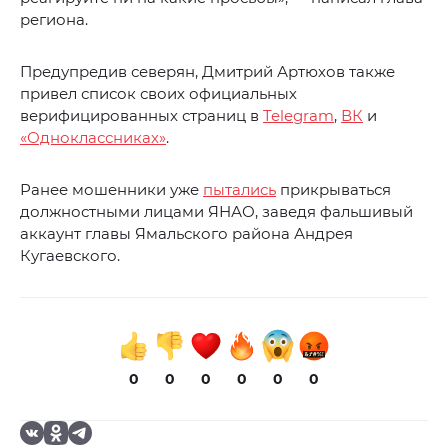
региона.
Предупредив северян, Дмитрий Артюхов также
привел список своих официальных
верифицированных страниц в
Telegram
,
ВК
и
«Одноклассниках»
.
Ранее мошенники уже
пытались
прикрываться
должностными лицами ЯНАО, заведя фальшивый
аккаунт главы Ямальского района Андрея
Кугаевского.
0
0
0
0
0
0