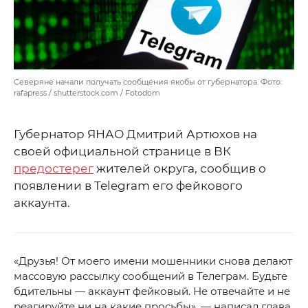
Северяне начали получать сообщения якобы от губернатора. Фото:
rafapress / shutterstock.com / Fotodom
Губернатор ЯНАО Дмитрий Артюхов на
своей официальной странице в ВК
предостерег
жителей округа, сообщив о
появлении в Telegram его фейкового
аккаунта.
«Друзья! От моего имени мошенники снова делают
массовую рассылку сообщений в Телеграм. Будьте
бдительны — аккаунт фейковый. Не отвечайте и не
реагируйте ни на какие просьбы», — написал глава