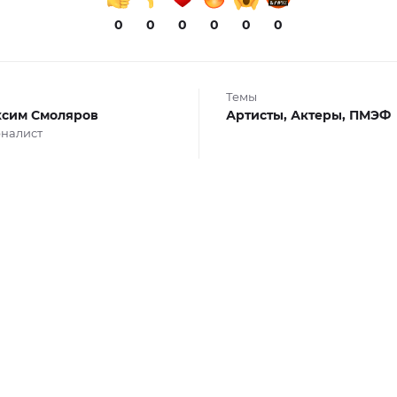
0
0
0
0
0
0
Темы
сим Смоляров
Артисты,
Актеры,
ПМЭФ
налист