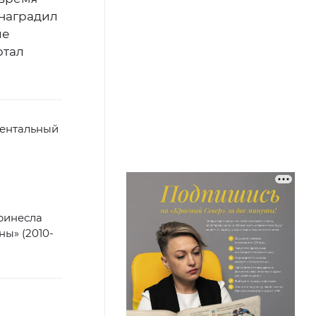
наградил
ие
ртал
ментальный
ринесла
ы» (2010-