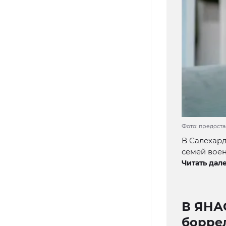
Фото: предост
В Салехард
семей воен
Читать дале
В ЯНА
борре