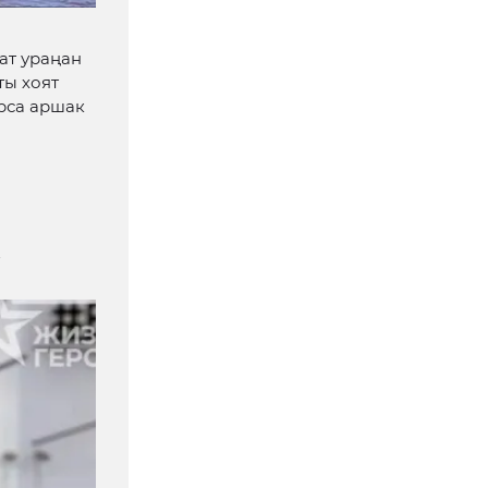
ат ураңан
ты хоят
ёрса аршак