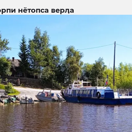
орпи нётопса верӆа