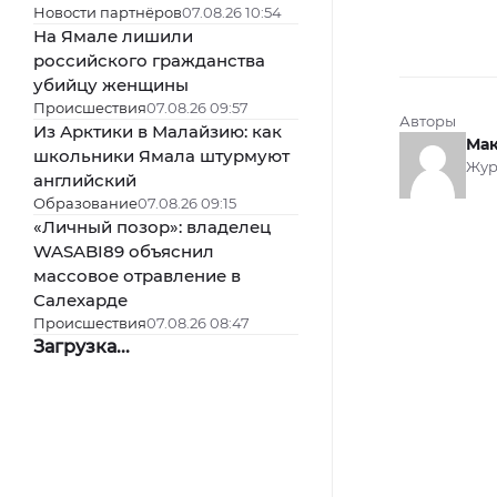
Новости партнёров
07.08.26 10:54
На Ямале лишили
российского гражданства
убийцу женщины
Происшествия
07.08.26 09:57
Авторы
Из Арктики в Малайзию: как
Мак
школьники Ямала штурмуют
Жур
английский
Образование
07.08.26 09:15
«Личный позор»: владелец
WASABI89 объяснил
массовое отравление в
Салехарде
Происшествия
07.08.26 08:47
Загрузка...