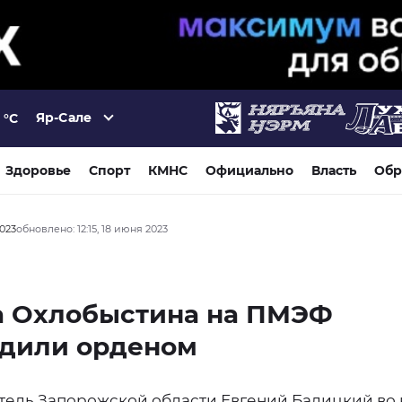
Яр-Сале
°C
Здоровье
Спорт
КМНС
Официально
Власть
Обр
2023
обновлено: 12:15, 18 июня 2023
а Охлобыстина на ПМЭФ
адили орденом
тель Запорожской области Евгений Балицкий во