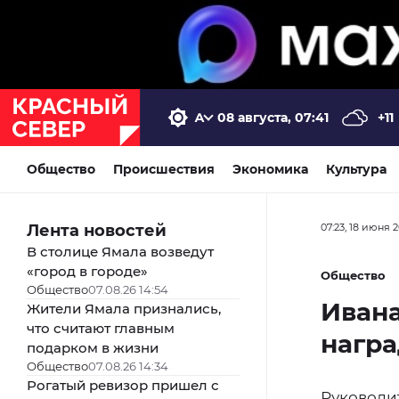
08 августа, 07:41
+11
Общество
Происшествия
Экономика
Культура
Лента новостей
07:23, 18 июня 
В столице Ямала возведут
«город в городе»
Общество
Общество
07.08.26 14:54
Иван
Жители Ямала признались,
что считают главным
нагр
подарком в жизни
Общество
07.08.26 14:34
Рогатый ревизор пришел с
Руководи