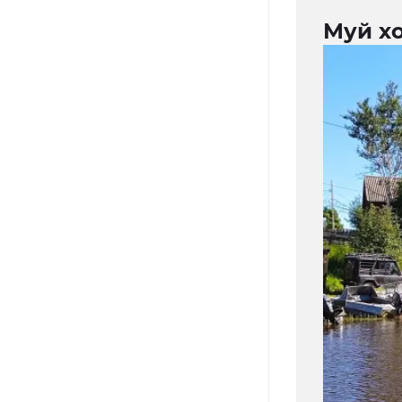
Муй х