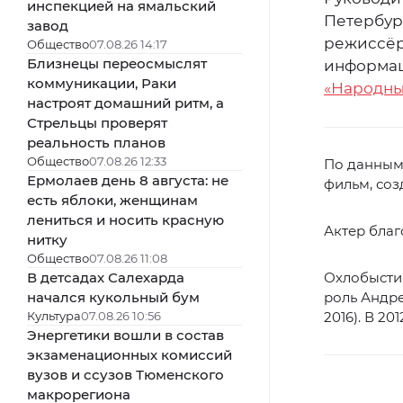
инспекцией на ямальский
Петербур
завод
режиссёр
Общество
07.08.26 14:17
Близнецы переосмыслят
информац
коммуникации, Раки
«Народны
настроят домашний ритм, а
Стрельцы проверят
реальность планов
Общество
07.08.26 12:33
По данным 
Ермолаев день 8 августа: не
фильм, со
есть яблоки, женщинам
лениться и носить красную
Актер благ
нитку
Общество
07.08.26 11:08
В детсадах Салехарда
Охлобыстин
начался кукольный бум
роль Андре
Культура
07.08.26 10:56
2016). В 20
Энергетики вошли в состав
экзаменационных комиссий
вузов и ссузов Тюменского
макрорегиона