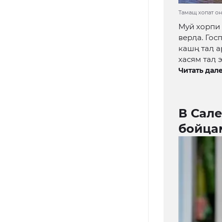
Тамащ хопат он
Муй хорпи 
верӆа. Гос
кашң таӆ а
хасям таӆ 
Читать дале
В Сале
бойца