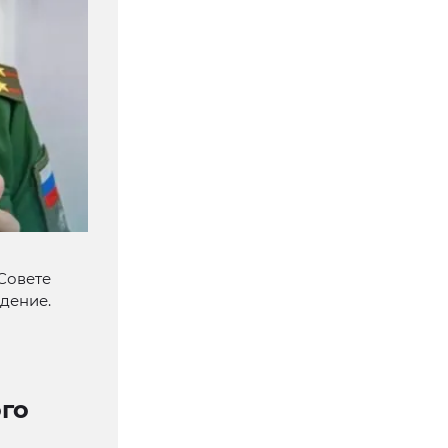
Совете
дение.
го