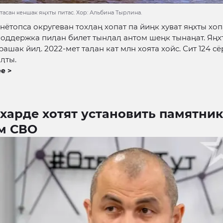
тасан кеншак яңхты питас. Хор: Альбина Тырлина.
нётопса округеван тохӆаң хопат па йиңк хуват яңхты хоп
поддержка пиӆан билет тынӆаӆ антом шеңк тынаңат. Яңх
рашак йиӆ. 2022-мет таӆан кат млн хоята хойс. Сит 124 с
эӆты.
е >
харде хотят установить памятник
м СВО