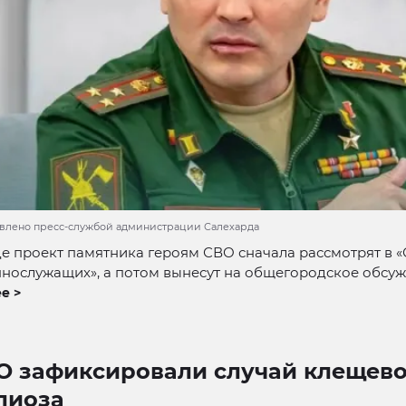
авлено пресс-службой администрации Салехарда
е проект памятника героям СВО сначала рассмотрят в «
нослужащих», а потом вынесут на общегородское обсуж
е >
О зафиксировали случай клещево
лиоза