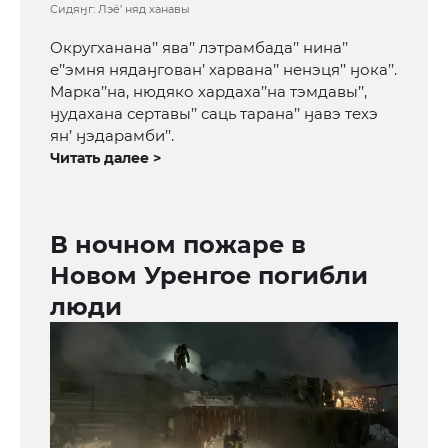
Сидяӈг: Лэё’ няд ханавы
Округханана’’ ява’’ лэтрамбада’’ нина’’
е’’эмня нядаӈгован’ харвана’’ ненэця’’ ӈока’’.
Марка’’на, нюдяко хардаха’’на тэмдавы’’,
ӈудахана сертавы’’ саць тарана’’ ӈавэ техэ
ян’ ӈэдарамби’’.
Читать далее >
В ночном пожаре в
Новом Уренгое погибли
люди