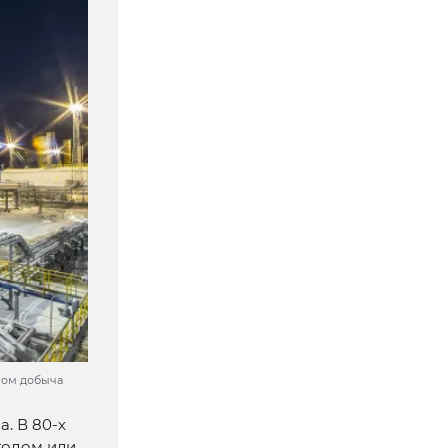
ром добыча
. В 80-х
тодом или