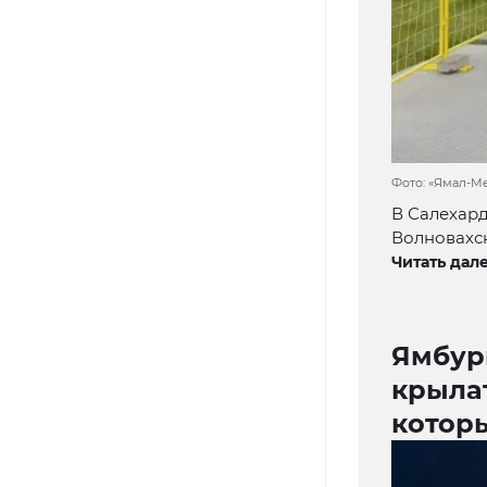
Фото: «Ямал-М
В Салехар
Волновахск
Читать дале
Ямбур
крылат
которы