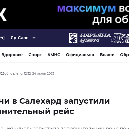
Яр-Сале
°C
Здоровье
Спорт
КМНС
Официально
Власть
Обр
023
обновлено: 12:32, 24 июля 2023
чи в Салехард запустили
лнительный рейс
ания «Ямал» запустила дополнительный рейс по