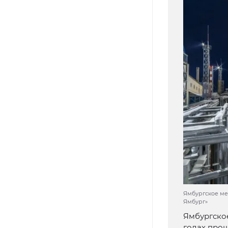
Ямбургское ме
Ямбург»
Ямбургское
годах прош