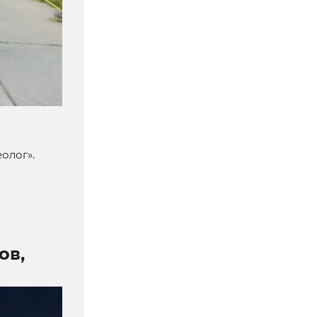
олог».
ов,