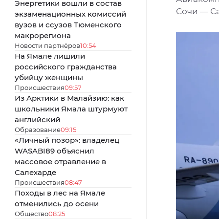
Энергетики вошли в состав
Сочи — С
экзаменационных комиссий
вузов и ссузов Тюменского
макрорегиона
Новости партнёров
10:54
На Ямале лишили
российского гражданства
убийцу женщины
Происшествия
09:57
Из Арктики в Малайзию: как
школьники Ямала штурмуют
английский
Образование
09:15
«Личный позор»: владелец
WASABI89 объяснил
массовое отравление в
Салехарде
Происшествия
08:47
Походы в лес на Ямале
отменились до осени
Общество
08:25