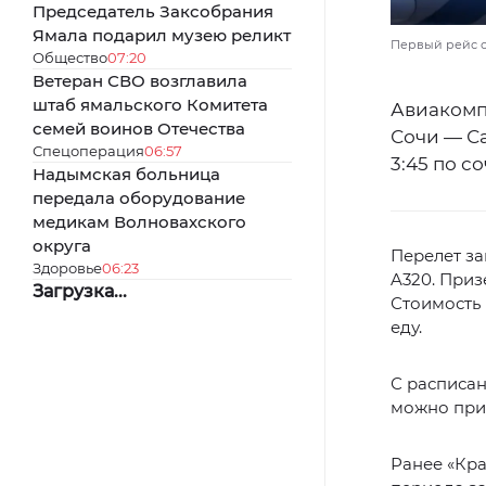
Председатель Заксобрания
Ямала подарил музею реликт
Первый рейс о
Общество
07:20
Ветеран СВО возглавила
штаб ямальского Комитета
Авиакомп
семей воинов Отечества
Сочи — Са
Спецоперация
06:57
3:45 по с
Надымская больница
передала оборудование
медикам Волновахского
округа
Перелет за
Здоровье
06:23
A320. Приз
Загрузка...
Стоимость 
еду.
С расписа
можно при
Ранее «Кр