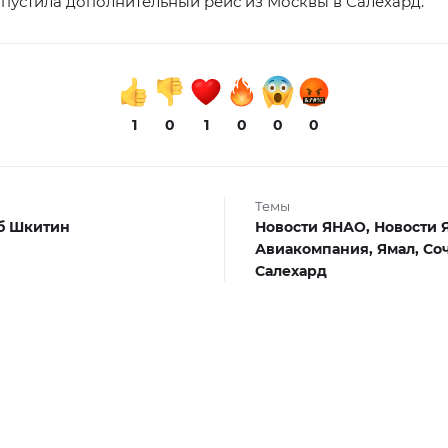
пустила дополнительный рейс из Москвы в Салехард.
1
0
1
0
0
0
Темы
б Шкитин
Новости ЯНАО,
Новости 
Авиакомпания,
Ямал,
Соч
Салехард