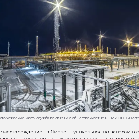
сторождение. Фото: служба по связям с общественностью и СМИ ООО «Газп
 месторождение на Ямале — уникальное по запасам газа
лого века шли споры, как его осваивать — вахтовым ме