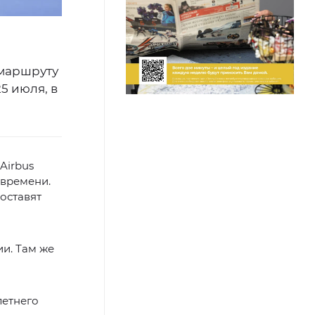
 маршруту
5 июля, в
Airbus
 времени.
доставят
и. Там же
летнего