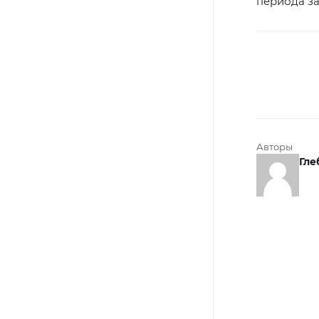
периода за
Авторы
Гле