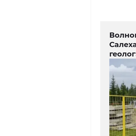
Волно
Салех
геолог