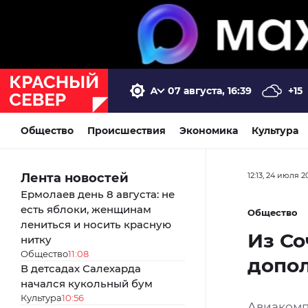
07 августа, 16:39
+15
Общество
Происшествия
Экономика
Культура
Лента новостей
12:13, 24 июля 2
Ермолаев день 8 августа: не
есть яблоки, женщинам
Общество
лениться и носить красную
Из Со
нитку
Общество
11:08
допо
В детсадах Салехарда
начался кукольный бум
Культура
10:56
Авиакомп