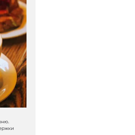
рню.
держки