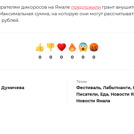
ирателям дикоросов на Ямале
предложили
грант внушит
Максимальная сумма, на которую они могут рассчитывать
 рублей.
0
0
0
0
0
0
Темы
 Думичева
Фестиваль,
Лабытнанги,
Писатели,
Еда,
Новости 
Новости Ямала