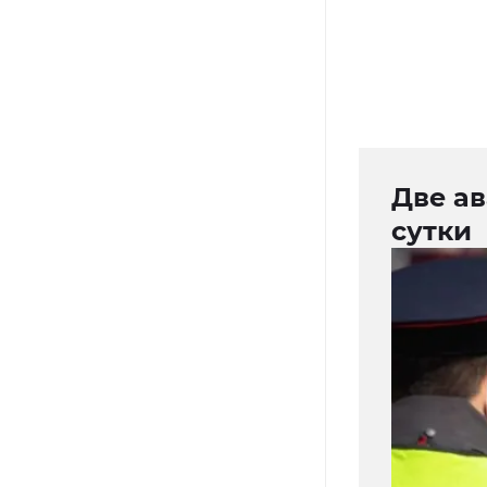
Две а
сутки