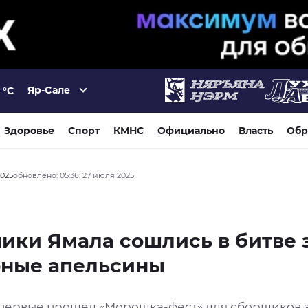
Яр-Сале
°C
Здоровье
Спорт
КМНС
Официально
Власть
Обр
2025
обновлено: 05:36, 27 июля 2025
ики Ямала сошлись в битве 
рные апельсины
первые прошел «Морошка-фест» для сборщиков 