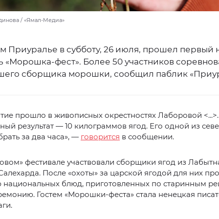
динова / «Ямал-Медиа»
м Приуралье в субботу, 26 июля, прошел первый 
ь «Морошка-фест». Более 50 участников соревнов
чшего сборщика морошки, сообщил паблик «Приу
ие прошло в живописных окрестностях Лаборовой <...>.
ый результат — 10 килограммов ягод. Его одной из сев
брать за два часа», —
говорится
в сообщении.
вом» фестивале участвовали сборщики ягод из Лабытн
Салехарда. После «охоты» за царской ягодой для них пр
 национальных блюд, приготовленных по старинным ре
ремонию. Гостем «Морошки-феста» стала ненецкая писа
ги.