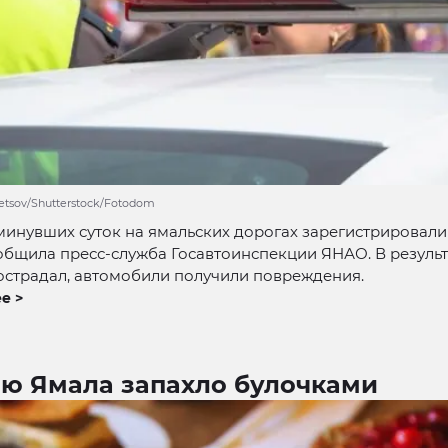
netsov/Shutterstock/Fotodom
минувших суток на ямальских дорогах зарегистрировали
общила пресс-служба Госавтоинспекции ЯНАО. В резуль
острадал, автомобили получили повреждения.
е >
аю Ямала запахло булочками