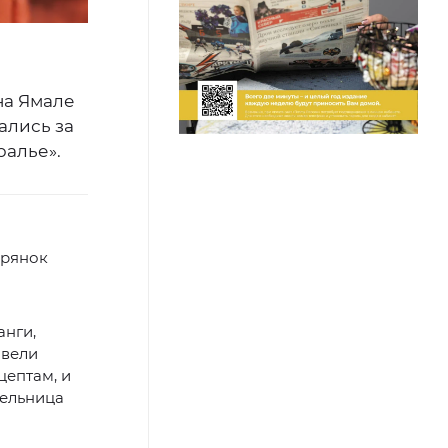
на Ямале
ались за
ралье».
ерянок
анги,
овели
цептам, и
тельница