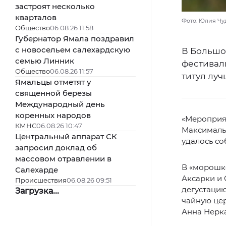
застроят несколько
кварталов
Фото: Юлия Чу
Общество
06.08.26 11:58
Губернатор Ямала поздравил
с новосельем салехардскую
В Большо
семью Линник
фестивал
Общество
06.08.26 11:57
титул лу
Ямальцы отметят у
священной березы
Международный день
коренных народов
«Мероприят
КМНС
06.08.26 10:47
Максимальн
Центральный аппарат СК
удалось со
запросил доклад об
массовом отравлении в
В «морошко
Салехарде
Аксарки и 
Происшествия
06.08.26 09:51
дегустацию
Загрузка...
чайную це
Анна Нерка