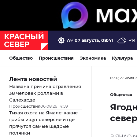
07 августа, 08:41
+14
Общество
Происшествия
Экономика
Культура
Лента новостей
05:07, 27 июля 
Названа причина отравления
38 человек роллами в
Общество
Салехарде
Ягодн
Происшествия
06.08.26 14:59
Тихая охота на Ямале: какие
севе
грибы ищут северяне и где
прячутся самые щедрые
полянки
В ЯНАО в