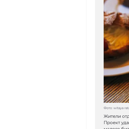
Фото: witaya rat
Жители от
Проект уд
малого биз