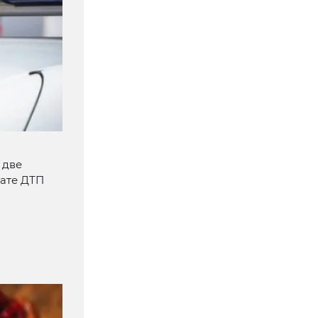
 две
тате ДТП