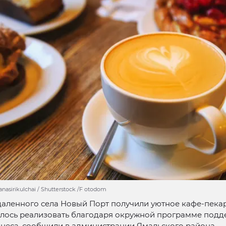
anasirikulchai / Shutterstock /F otodom
даленного села Новый Порт получили уютное кафе-пека
алось реализовать благодаря окружной программе под
неса, сообщили в администрации Ямальского района.