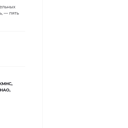
ельных
, — пять
КМНС,
ЯНАО,