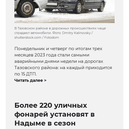
В Тазовском районе в дорожных происшествиях чаще
страдают автомобили. Фото: Dmitry Kalinovsky /
shutterstock.com / Fotodom
Понедельник и четверг по итогам трех
месяцев 2023 года стали самыми
аварийными днями недели на дорогах
Тазовского района: на каждый приходится
по 15 ДТП.
Читать далее >
Более 220 уличных
фонарей установят в
Надыме в сезон