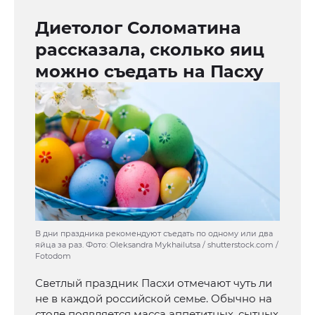
Диетолог Соломатина
рассказала, сколько яиц
можно съедать на Пасху
В дни праздника рекомендуют съедать по одному или два
яйца за раз. Фото: Oleksandra Mykhailutsa / shutterstock.com /
Fotodom
Светлый праздник Пасхи отмечают чуть ли
не в каждой российской семье. Обычно на
столе появляется масса аппетитных, сытных