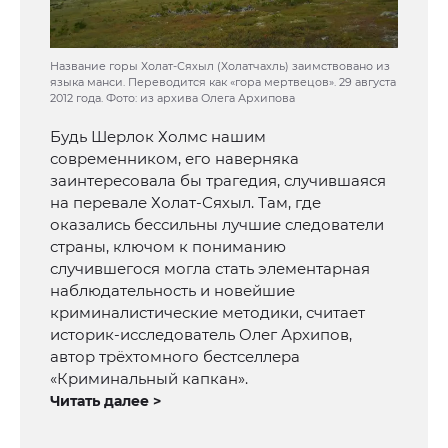
Название горы Холат-Сяхыл (Холатчахль) заимствовано из
языка манси. Переводится как «гора мертвецов». 29 августа
2012 года. Фото: из архива Олега Архипова
Будь Шерлок Холмс нашим
современником, его наверняка
заинтересовала бы трагедия, случившаяся
на перевале Холат-Сяхыл. Там, где
оказались бессильны лучшие следователи
страны, ключом к пониманию
случившегося могла стать элементарная
наблюдательность и новейшие
криминалистические методики, считает
историк-исследователь Олег Архипов,
автор трёхтомного бестселлера
«Криминальный капкан».
Читать далее >