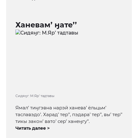
Ханевам’ ӈате’’
Сидяӈг: М.Яр’ тадтавы
Ямал’ тиӈгэвна нарэй ханева’ ёльцьм’
таславэдо’. Харад’ тер’’, пэдара’ тер’’, вы’ тер’’
тикы закон’ вато’ сер’ ханеӈгу’’.
Читать далее >