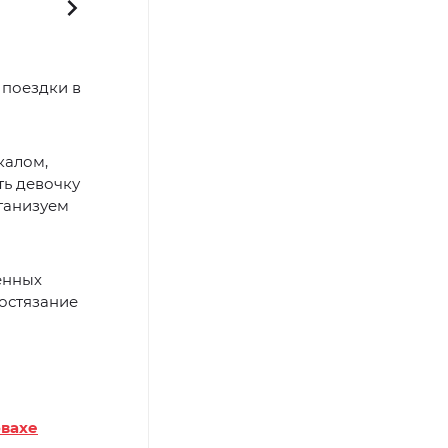
Ямальские строители восстановили полуразрушенное зда
 поездки в
калом,
ть девочку
ганизуем
енных
состязание
овахе