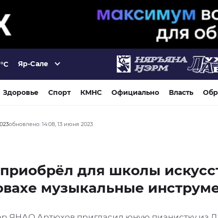
Яр-Сале
°C
Здоровье
Спорт
КМНС
Официально
Власть
Обр
2023
обновлено: 14:08, 13 июня 2023
приобрёл для школы искусс
овахе музыкальные инструм
ор ЯНАО Артюхов пригласил юную пианистку из Д