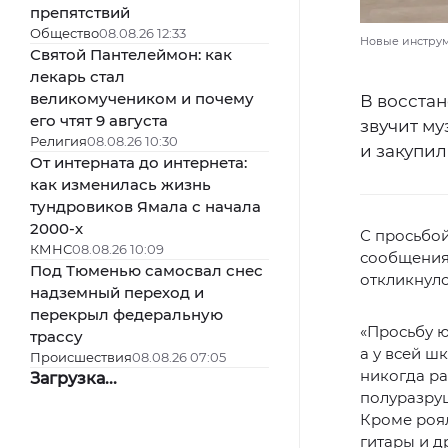
препятствий
Общество
08.08.26 12:33
Новые инструме
Святой Пантелеймон: как
лекарь стал
великомучеником и почему
В восста
его чтят 9 августа
звучит му
Религия
08.08.26 10:30
и закупи
От интерната до интернета:
как изменилась жизнь
тундровиков Ямала с начала
2000-х
С просьбой
КМНС
08.08.26 10:09
сообщения
Под Тюменью самосвал снес
откликнулс
надземный переход и
перекрыл федеральную
«Просьбу ю
трассу
а у всей ш
Происшествия
08.08.26 07:05
никогда ра
Загрузка...
полуразруш
Кроме роял
гитары и 