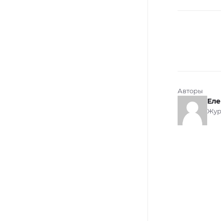
Авторы
Еле
Жур