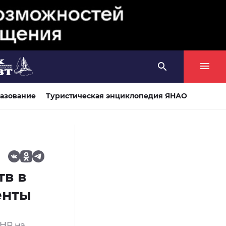
азование
Туристическая энциклопедия ЯНАО
тв в
енты
НР на