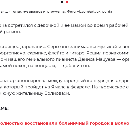
ел для юных музыкантов инструменты. Фото: vk.com/artyukhov_da
она встретился с девочкой и ее мамой во время рабочей
 регион.
стоящее дарование. Серьезно занимается музыкой и во
фортепиано, скрипке, флейте и гитаре. Решил познакоми
вом нашего гениального пианиста Дениса Мацуева — ор
мамой поход на концерт», — добавил он.
ернатор анонсировал международный конкурс для одар
, который пройдет на Ямале в феврале. На творческое 
и юную жительницу Волновахи.
ЕМЕ:
олностью восстановили больничный городок в Волн