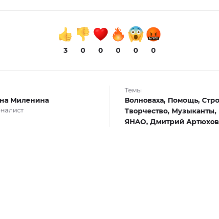
3
0
0
0
0
0
Темы
на Миленина
Волноваха,
Помощь,
Стро
налист
Творчество,
Музыканты,
ЯНАО,
Дмитрий Артюхов