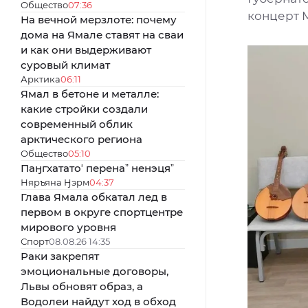
Общество
07:36
концерт 
На вечной мерзлоте: почему
дома на Ямале ставят на сваи
и как они выдерживают
суровый климат
Арктика
06:11
Ямал в бетоне и металле:
какие стройки создали
современный облик
арктического региона
Общество
05:10
Паӈгхататоʼ перенаˮ ненэцяˮ
Няръяна Ӈэрм
04:37
Глава Ямала обкатал лед в
первом в округе спортцентре
мирового уровня
Спорт
08.08.26 14:35
Раки закрепят
эмоциональные договоры,
Львы обновят образ, а
Водолеи найдут ход в обход