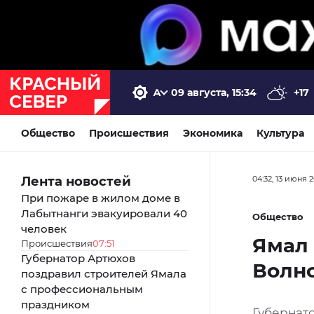
09 августа, 15:34
+17
Общество
Происшествия
Экономика
Культура
Лента новостей
04:32, 13 июня 
При пожаре в жилом доме в
Лабытнанги эвакуировали 40
Общество
человек
Ямал 
Происшествия
07:51
Губернатор Артюхов
Волн
поздравил строителей Ямала
с профессиональным
праздником
Губернат