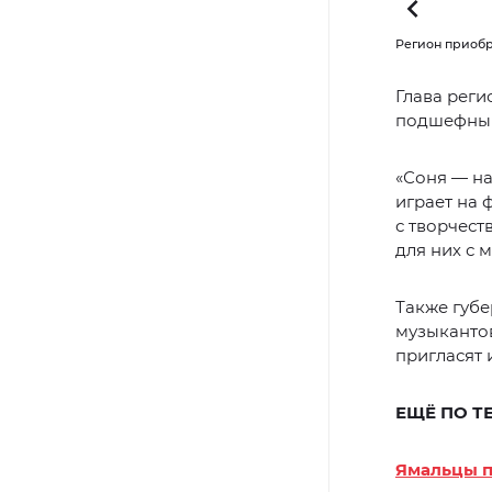
енное здание ДШИ. Фото: vk.com/artyukhov_da
Регион приобр
Глава реги
подшефный
«Соня — на
играет на 
с творчест
для них с 
Также губ
музыкантов
пригласят 
ЕЩЁ ПО Т
Ямальцы п