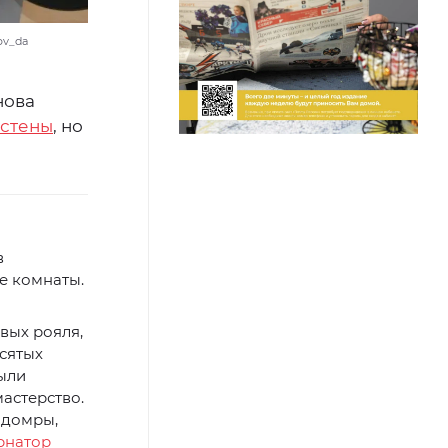
ov_da
нова
 стены
, но
в
е комнаты.
вых рояля,
сятых
были
мастерство.
 домры,
рнатор