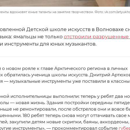
нты вдохновят юные таланты на занятие творчеством. Фото: vk.com/artyukh
новленной Детской школе искусств в Волновахе с
зыка: ямальцы не только
отстроили разрушенные
ли инструменты для юных музыкантов.
 о новом рояле к главе Арктического региона в личных
х обратилась ученица школы искусств. Дмитрий Артюхо
я — музыкальные инструменты уже поставили в классны
ной исполнительницы выполнили: теперь у ребят два но
колы — новая жизнь. Здания постройки середины пятиде
ньше не ремонтировали, после обстрелов они и вовсе 
енными. 180 ребят теперь снова могут оттачивать свое 
ей, закупили детям новые скрипки, баяны, аккордеоны,
другие инструменты», — прокомментировал событие
губе