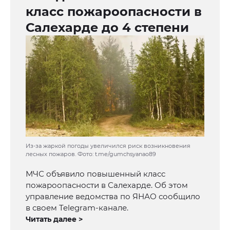
класс пожароопасности в
Салехарде до 4 степени
Из-за жаркой погоды увеличился риск возникновения
лесных пожаров. Фото: t.me/gumchsyanao89
МЧС объявило повышенный класс
пожароопасности в Салехарде. Об этом
управление ведомства по ЯНАО сообщило
в своем Telegram-канале.
Читать далее >