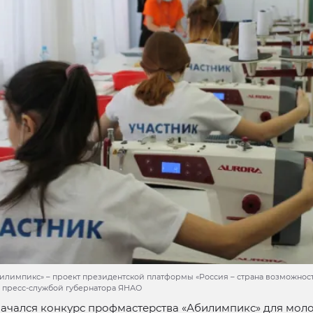
илимпикс» – проект президентской платформы «Россия – страна возможност
 пресс-службой губернатора ЯНАО
начался конкурс профмастерства «Абилимпикс» для мол