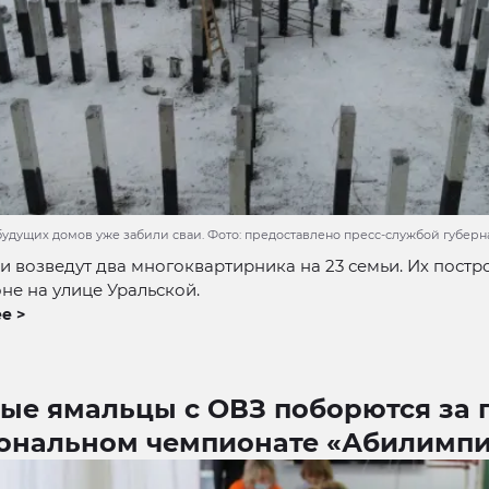
будущих домов уже забили сваи. Фото: предоставлено пресс-службой губер
и возведут два многоквартирника на 23 семьи. Их постр
е на улице Уральской.
е >
ые ямальцы с ОВЗ поборются за 
иональном чемпионате «Абилимп