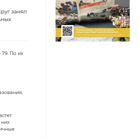
руг занял
ьных
 79. По их
азования,
астет
 них
личные