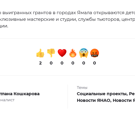
 выигранных грантов в городах Ямала открываются дет
клюзивные мастерские и студии, службы тьюторов, цент
ции.
2
0
0
0
0
0
Темы
тлана Кошкарова
Социальные проекты,
Ре
налист
Новости ЯНАО,
Новости 