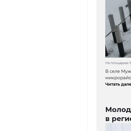
На площадках 
В селе Муж
микрорайон
Читать дале
Молод
в рег