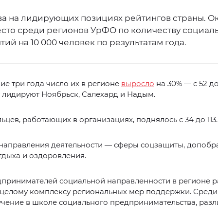
ва на лидирующих позициях рейтингов страны. Ок
есто среди регионов УрФО по количеству социал
ий на 10 000 человек по результатам года.
ие три года число их в регионе
выросло
на 30% — с 52 до
 лидируют Ноябрьск, Салехард и Надым.
ьцев, работающих в организациях, поднялось с 34 до 113.
направления деятельности — сферы соцзащиты, допобр
тдыха и оздоровления.
дпринимателей социальной направленности в регионе р
 целому комплексу региональных мер поддержки. Среди
учение в школе социального предпринимательства, раз