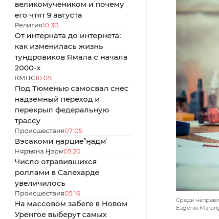
великомучеником и почему
его чтят 9 августа
Религия
10:30
От интерната до интернета:
как изменилась жизнь
тундровиков Ямала с начала
2000-х
КМНС
10:09
Под Тюменью самосвал снес
надземный переход и
перекрыл федеральную
трассу
Происшествия
07:05
Вэсакоми ӈарциеˮӈадмʼ
Няръяна Ӈэрм
05:20
Число отравившихся
роллами в Салехарде
увеличилось
Происшествия
05:16
Среди направл
На массовом забеге в Новом
Eugenio Maron
Уренгое выберут самых