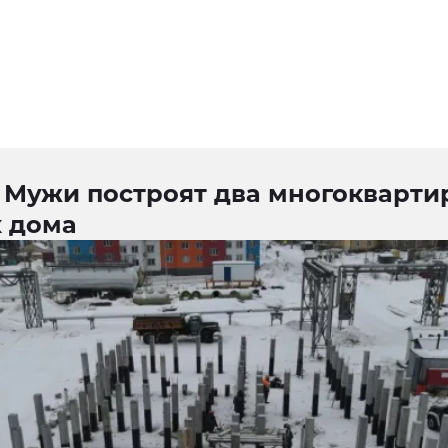
е Мужи построят два многокварт
 дома