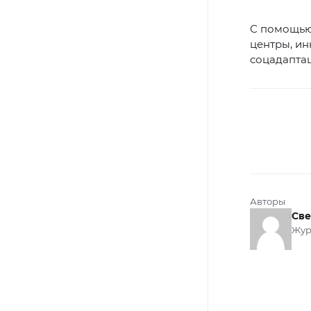
С помощью
центры, ин
соцадапта
Авторы
Све
Жур