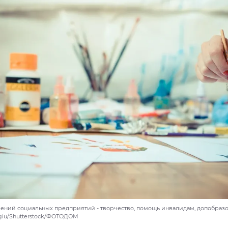
ений социальных предприятий - творчество, помощь инвалидам, допобразо
giu/Shutterstock/ФОТОДОМ