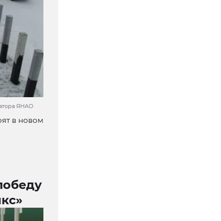
натора ЯНАО
оят в новом
победу
икс»