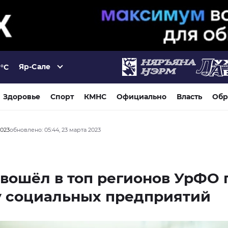
Яр-Сале
°C
Здоровье
Спорт
КМНС
Официально
Власть
Обр
2023
обновлено: 05:44, 23 марта 2023
вошёл в топ регионов УрФО 
у социальных предприятий