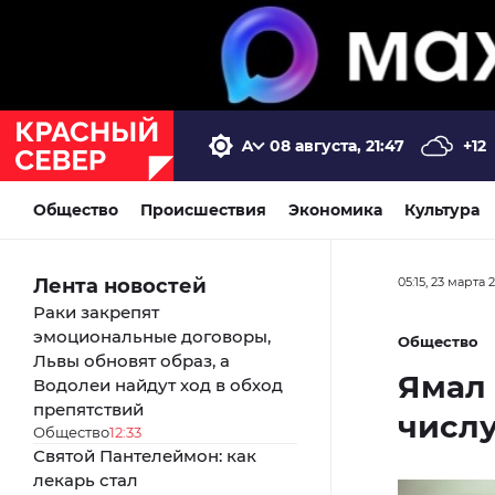
08 августа, 21:47
+12
Общество
Происшествия
Экономика
Культура
Лента новостей
05:15, 23 марта 
Раки закрепят
эмоциональные договоры,
Общество
Львы обновят образ, а
Ямал 
Водолеи найдут ход в обход
препятствий
числ
Общество
12:33
Святой Пантелеймон: как
лекарь стал