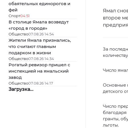
обаятельных единорогов и
фей
Ямал сно
Спорт
04:51
второе м
В столице Ямала возведут
предприят
«город в городе»
Общество
07.08.26 14:54
Жители Ямала признались,
что считают главным
За последн
подарком в жизни
количеству
Общество
07.08.26 14:34
Рогатый ревизор пришел с
Число ямал
инспекцией на ямальский
завод
Общество
07.08.26 14:17
Основные 
Загрузка...
детского о
Число пре
благодаря
гранты, об
льготы.