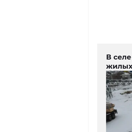
В сел
жилых