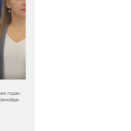
ик года».
Жамойда.