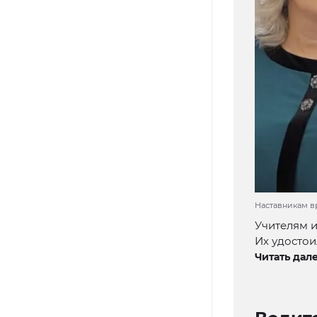
Наставникам в
Учителям и
Их удостои
Читать дале