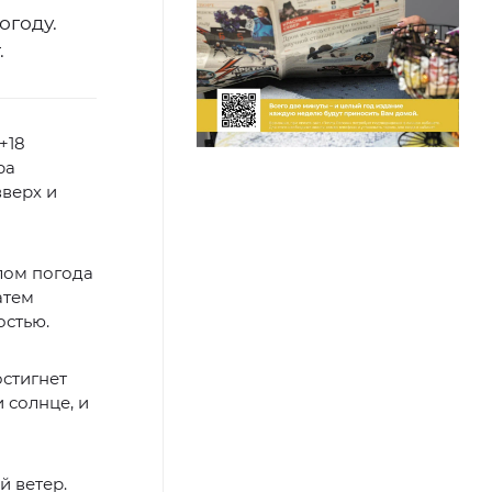
огоду.
.
+18
ра
вверх и
плом погода
атем
остью.
остигнет
 солнце, и
й ветер.