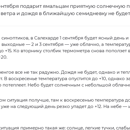
ентября подарит ямальцам приятную солнечную п
 ветра и дождя в ближайшую семидневку не будет
синоптиков, в Салехарде 1 сентября будет ясный день и 
В выходные — 2 и 3 сентября — уже облачно, а температу
до +15. Ко вторнику столбик термометра снова поползет 
+20.
енгое все не так радужно. Дождя не будет, однако и те
т. В воскресенье температура опустится до +10, однако з
 потеплеет. Небо будет солнечным с небольшой облачн
ом ситуация получше, там к воскресенью температура д
о уже на следующий день резко упадет до +12. На небе — и
итуация примерно такая же: солнце, легкие тучки, слабы