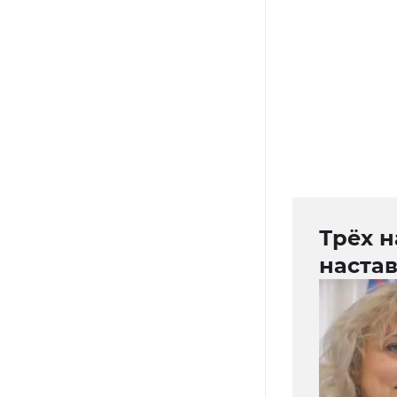
Трёх 
наста