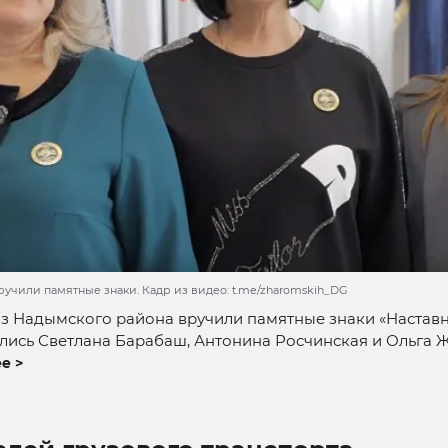
ручили памятные знаки. Кадр из видео: t.me/zharomskih_DG
з Надымского района вручили памятные знаки «Наставн
лись Светлана Барабаш, Антонина Росчинская и Ольга 
е >