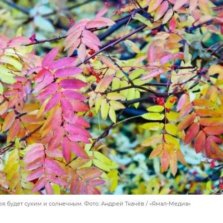
я будет сухим и солнечным. Фото: Андрей Ткачёв / «Ямал-Медиа»