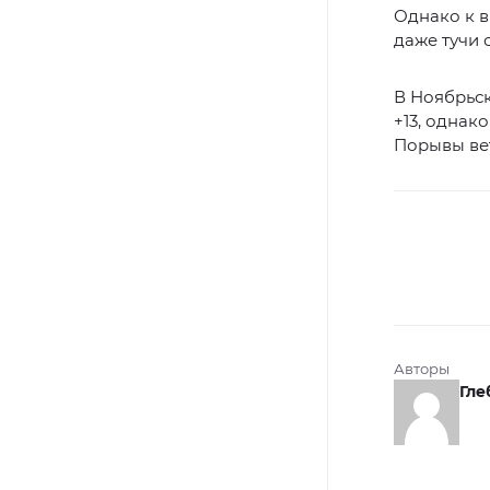
Однако к в
даже тучи 
В Ноябрьск
+13, однак
Порывы вет
Авторы
Гле