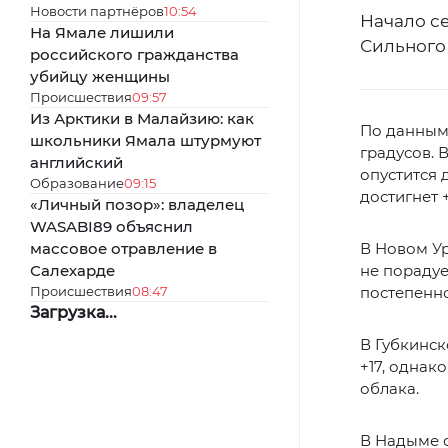
Новости партнёров
10:54
Начало с
На Ямале лишили
Сильного
российского гражданства
убийцу женщины
Происшествия
09:57
Из Арктики в Малайзию: как
По данным 
школьники Ямала штурмуют
градусов. 
английский
опустится 
Образование
09:15
достигнет 
«Личный позор»: владелец
WASABI89 объяснил
массовое отравление в
В Новом Ур
Салехарде
не порадуе
Происшествия
08:47
постепенно
Загрузка...
В Губкинск
+17, однак
облака.
В Надыме с