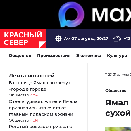
07 августа, 20:27
+12
Общество
Происшествия
Экономика
Культура
Лента новостей
11:23, 31 августа
В столице Ямала возведут
«город в городе»
Общество
Общество
14:54
Ямал 
Ответы удивят: жители Ямала
признались, что считают
сухой
главным подарком в жизни
Общество
14:34
Рогатый ревизор пришел с