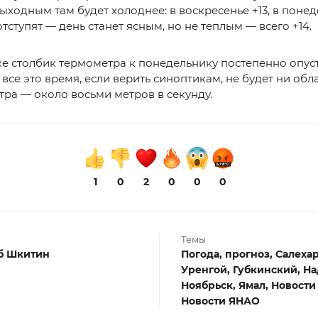
ыходным там будет холоднее: в воскресенье +13, в поне
отступят — день станет ясным, но не теплым — всего +14.
е столбик термометра к понедельнику постепенно опус
о все это время, если верить синоптикам, не будет ни обл
ра — около восьми метров в секунду.
1
0
2
0
0
0
Темы
б Шкитин
Погода,
прогноз,
Салеха
Уренгой,
Губкинский,
На
Ноябрьск,
Ямал,
Новости
Новости ЯНАО