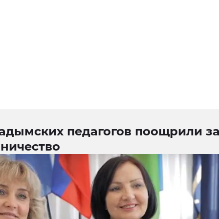
надымских педагогов поощрили з
вничество