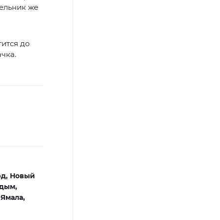
дельник же
тится до
ачка.
рд,
Новый
дым,
 Ямала,