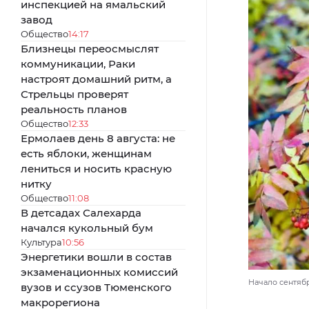
инспекцией на ямальский
завод
Общество
14:17
Близнецы переосмыслят
коммуникации, Раки
настроят домашний ритм, а
Стрельцы проверят
реальность планов
Общество
12:33
Ермолаев день 8 августа: не
есть яблоки, женщинам
лениться и носить красную
нитку
Общество
11:08
В детсадах Салехарда
начался кукольный бум
Культура
10:56
Энергетики вошли в состав
экзаменационных комиссий
Начало сентябр
вузов и ссузов Тюменского
макрорегиона