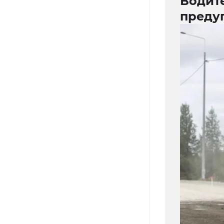
Водит
предуп