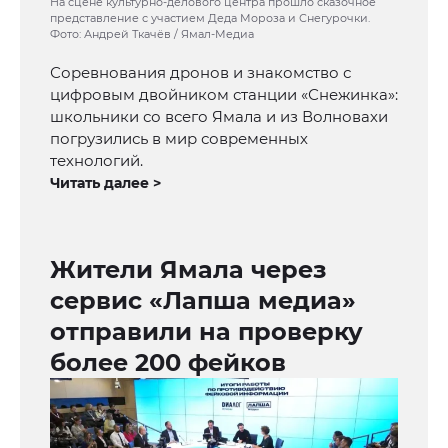
На сцене культурно-делового центра прошло сказочное
представление с участием Деда Мороза и Снегурочки.
Фото: Андрей Ткачёв / Ямал-Медиа
Соревнования дронов и знакомство с
цифровым двойником станции «Снежинка»:
школьники со всего Ямала и из Волновахи
погрузились в мир современных
технологий.
Читать далее >
Жители Ямала через
сервис «Лапша медиа»
отправили на проверку
более 200 фейков