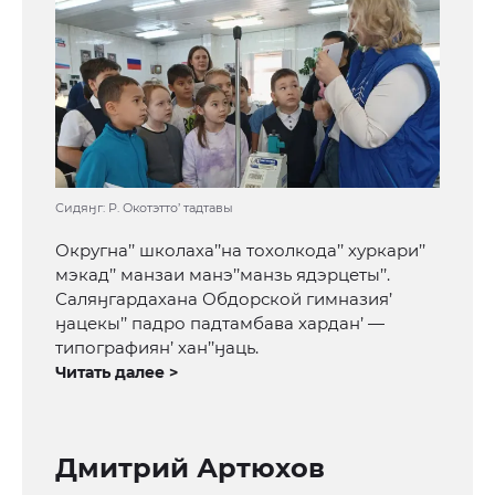
Сидяӈг: Р. Окотэтто’ тадтавы
Округна’’ школаха’’на тохолкода’’ хуркари’’
мэкад’’ манзаи манэ’’манзь ядэрцеты’’.
Саляӈгардахана Обдорской гимназия’
ӈацекы’’ падро падтамбава хардан’ —
типографиян’ хан’’ӈаць.
Читать далее >
Дмитрий Артюхов