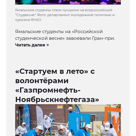
Ямальские студенты стали лучшими на всероссийской
"Студвесне". Фото: департамент молодежной политики и
туризма ЯНАО
Ямальские студенты на «Российской
студенческой весне» завоевали Гран-при.
Читать далее >
«Стартуем в лето» с
волонтёрами
«Газпромнефть-
Ноябрьскнефтегаза»