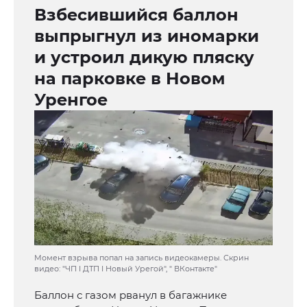
Взбесившийся баллон
выпрыгнул из иномарки
и устроил дикую пляску
на парковке в Новом
Уренгое
Момент взрыва попал на запись видеокамеры. Скрин
видео: "ЧП I ДТП I Новый Урегой", " ВКонтакте"
Баллон с газом рванул в багажнике