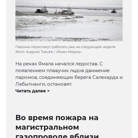
Паромы перестанут работать уже на следующей неделе.
Фото: Андрей Ткачёв / «Ямал-Медиа»
На реках Ямала начался ледостав. С
появлением плавучих льдов движение
паромов, соединяющих берега Салехарда и
Лабытнанги, остановят.
Читать далее >
Во время пожара на
магистральном
газопроводе вблизи