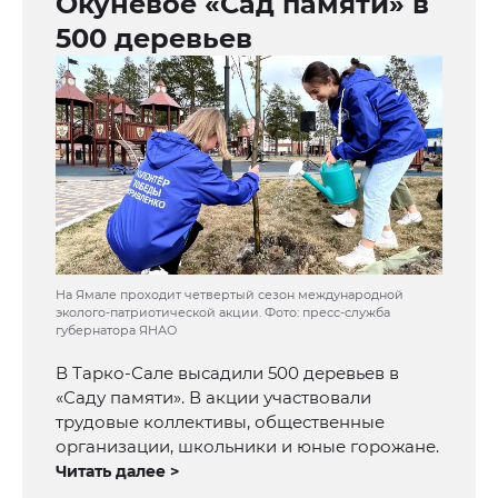
Окунёвое «Сад памяти» в
500 деревьев
На Ямале проходит четвертый сезон международной
эколого-патриотической акции. Фото: пресс-служба
губернатора ЯНАО
В Тарко-Сале высадили 500 деревьев в
«Саду памяти». В акции участвовали
трудовые коллективы, общественные
организации, школьники и юные горожане.
Читать далее >