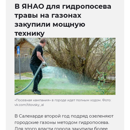
В ЯНАО для гидропосева
травы на газонах
закупили мощную
технику
«Посевная кампания» в городе идет полным ходом. Фото:
vk.com/titovsky_al
В Салехарде второй год подряд озеленяют
городские газоны методом гидропосева.
Для этого власти города закупили более