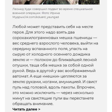
Леонид Худи совершил подвиг во время специальной
военной операции. Фото: Ирина
Мудрых/vk.com/eduard_yaungad
Любой может представить себя на месте
героя. Для этого надо взять два
сорокакилограммовых мешка пшеницы —
вес среднего взрослого человека, выйти на
середину вспаханного поля, упасть на
сырую от холодного осеннего дождика
землю и — ползком до ближайшей лесной
опушки, таща оба мешка за собой одной
рукой. Ведь в другой у вас воображаемый
автомат. А еще «мешки» цепляются за
землю руками, ногами, амуницией. И свист
пуль над головой, вдоль пахоты. Впрочем,
это можно исключить — через несколько
минут на свистящие пули вы перестанете
обращать внимание.
Читать далее >