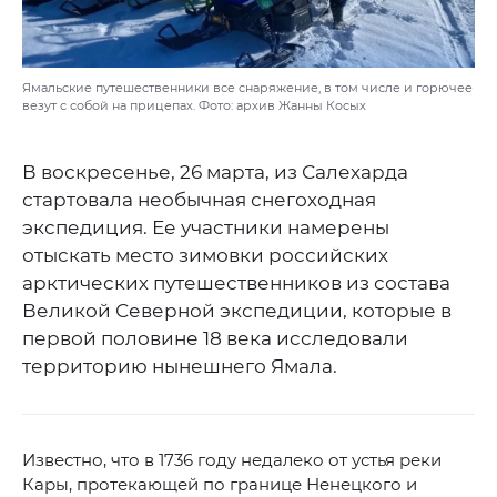
Ямальские путешественники все снаряжение, в том числе и горючее
везут с собой на прицепах. Фото: архив Жанны Косых
В воскресенье, 26 марта, из Салехарда
стартовала необычная снегоходная
экспедиция. Ее участники намерены
отыскать место зимовки российских
арктических путешественников из состава
Великой Северной экспедиции, которые в
первой половине 18 века исследовали
территорию нынешнего Ямала.
Известно, что в 1736 году недалеко от устья реки
Кары, протекающей по границе Ненецкого и