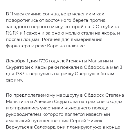
В 11 часу сияние солнца, ветр невелик и как
поворотились от восточного берега против
западного первого мысу, которой на R O глубина
1½ 1¼ и 1 сажен и за оною мелью стали на якорь, и
послан лоцман Рогачев для вымеривания
фарватера к реке Каре на шлюпке...
Декабря 1 дня 1736 году лейтенанты Малыгин и
Скуратови с Кары реки поехали в Обдорск, а мая 3
дня 1737 г. вернулись на речку Озерную к ботам
своим».
По предполагаемому маршруту в Обдорск Степана
Малыгина и Алексея Скуратова на трех снегоходах
и отправились участники нынешнего похода,
руководителем которого является известный
ямальский путешественник Сергей Чижик.
Вернуться в Салехард они планируют уже в конце