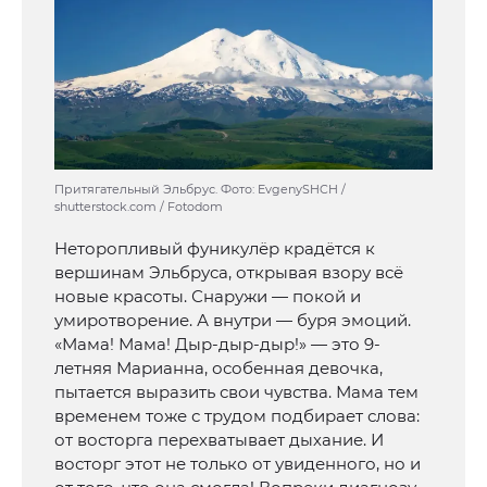
Притягательный Эльбрус. Фото: EvgenySHCH /
shutterstock.com / Fotodom
Неторопливый фуникулёр крадётся к
вершинам Эльбруса, открывая взору всё
новые красоты. Снаружи — покой и
умиротворение. А внутри — буря эмоций.
«Мама! Мама! Дыр-дыр-дыр!» — это 9-
летняя Марианна, особенная девочка,
пытается выразить свои чувства. Мама тем
временем тоже с трудом подбирает слова:
от восторга перехватывает дыхание. И
восторг этот не только от увиденного, но и