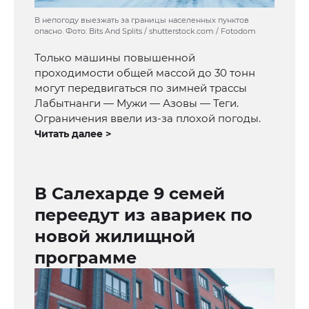
В непогоду выезжать за границы населенных пунктов
опасно. Фото: Bits And Splits / shutterstock.com / Fotodom
Только машины повышенной
проходимости общей массой до 30 тонн
могут передвигаться по зимней трассы
Лабытнанги — Мужи — Азовы — Теги.
Ограничения ввели из-за плохой погоды.
Читать далее >
В Салехарде 9 семей
переедут из авариек по
новой жилищной
программе