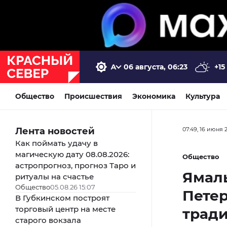
06 августа, 06:23
+15
Общество
Происшествия
Экономика
Культура
Лента новостей
07:49, 16 июня 
Как поймать удачу в
магическую дату 08.08.2026:
Общество
астропрогноз, прогноз Таро и
Ямаль
ритуалы на счастье
Общество
05.08.26 15:07
Петер
В Губкинском построят
торговый центр на месте
трад
старого вокзала