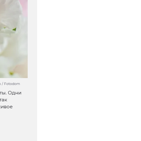
m / Fotodom
ты. Одни
так
сивое