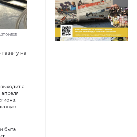
211014505
газету на
выходит с
9 апреля
егиона.
зыковую
и быта
ит