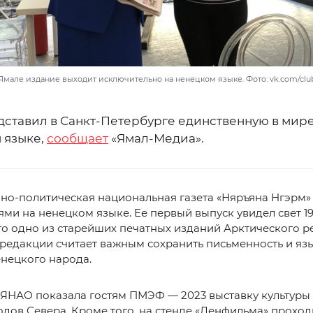
Ямале издание выходит исключительно на ненецком языке. Фото: vk.com/club
ставил в Санкт-Петербурге единственную в мире 
 языке,
сообщает
«Ямал-Медиа».
о-политическая национальная газета «Няръяна Нгэрм» 
ми на ненецком языке. Ее первый выпуск увидел свет 1
 это одно из старейших печатных изданий Арктического р
редакции считает важным сохранить письменность и я
енецкого народа.
ЯНАО показала гостям ПМЭФ — 2023 выставку культуры 
дов Севера. Кроме того, на стенде «Ленфильма» проход