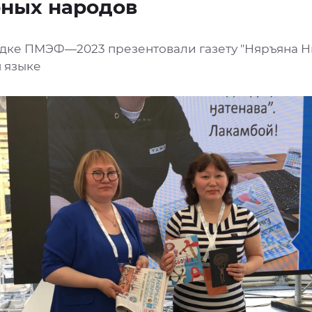
рных народов
дке ПМЭФ—2023 презентовали газету "Няръяна Н
 языке