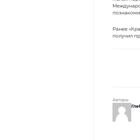
Междунаро
познакоми
Ранее «Кр
получил п
Авторы
Гле