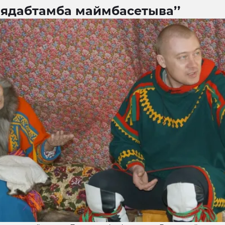
 ядабтамба маймбасетыва’’