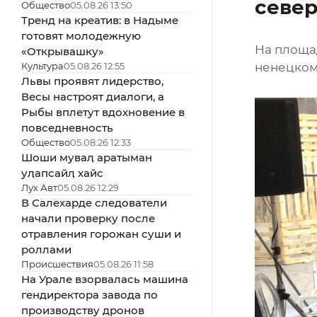
севе
Общество
05.08.26 13:50
Тренд на креатив: в Надыме
готовят молодежную
На площа
«Открывашку»
Культура
05.08.26 12:55
ненецком
Львы проявят лидерство,
Весы настроят диалоги, а
Рыбы вплетут вдохновение в
повседневность
Общество
05.08.26 12:33
Шоши муваӆ аратыман
уӆапсайӆ хайс
Лух Авт
05.08.26 12:29
В Салехарде следователи
начали проверку после
отравления горожан суши и
роллами
Происшествия
05.08.26 11:58
На Урале взорвалась машина
гендиректора завода по
производству дронов