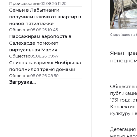
Происшествия
05.08.26 11:20
Семьи в Лабытнанги
получили ключи от квартир в
новой пятиэтажке
Общество
05.08.26 10:45
Старейшее на 
Пассажирам аэропорта в
Салехарде поможет
виртуальная Мария
Ямал пред
Общество
05.08.26 09:47
ненецком
Список «авариек» Ноябрьска
пополнился тремя домами
Общество
05.08.26 08:50
Загрузка...
Общественн
публикация
1931 года,
Коллектив 
культуру н
Делегация 
малых наро