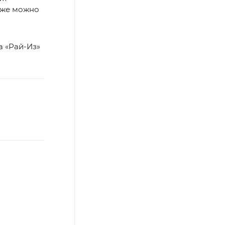
кже можно
а «Рай-Из»