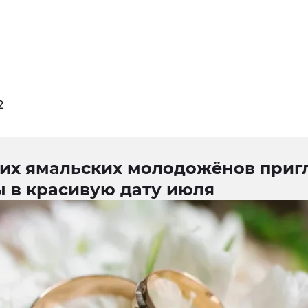
2
их ямальских молодожёнов приг
ы в красивую дату июля