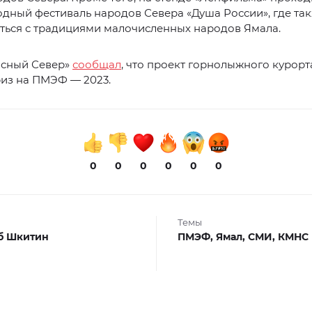
дный фестиваль народов Севера «Душа России», где та
ться с традициями малочисленных народов Ямала.
асный Север»
сообщал
, что проект горнолыжного курорт
риз на ПМЭФ — 2023.
0
0
0
0
0
0
Темы
б Шкитин
ПМЭФ,
Ямал,
СМИ,
КМНС