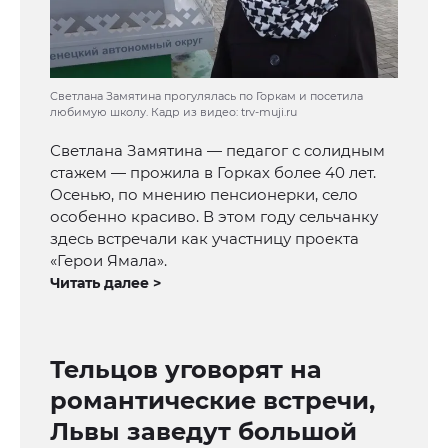
Светлана Замятина прогулялась по Горкам и посетила
любимую школу. Кадр из видео: trv-muji.ru
Светлана Замятина — педагог с солидным
стажем — прожила в Горках более 40 лет.
Осенью, по мнению пенсионерки, село
особенно красиво. В этом году сельчанку
здесь встречали как участницу проекта
«Герои Ямала».
Читать далее >
Тельцов уговорят на
романтические встречи,
Львы заведут большой