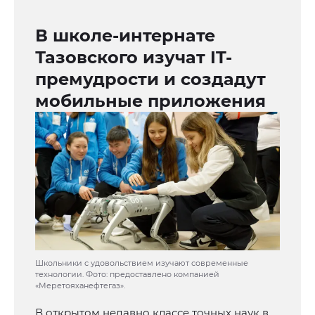
В школе-интернате
Тазовского изучат IT-
премудрости и создадут
мобильные приложения
Школьники с удовольствием изучают современные
технологии. Фото: предоставлено компанией
«Меретояханефтегаз».
В открытом недавно классе точных наук в