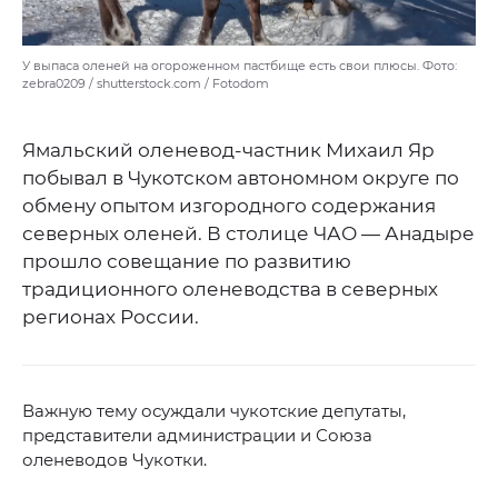
У выпаса оленей на огороженном пастбище есть свои плюсы. Фото:
zebra0209 / shutterstock.com / Fotodom
Ямальский оленевод-частник Михаил Яр
побывал в Чукотском автономном округе по
обмену опытом изгородного содержания
северных оленей. В столице ЧАО — Анадыре
прошло совещание по развитию
традиционного оленеводства в северных
регионах России.
Важную тему осуждали чукотские депутаты,
представители администрации и Союза
оленеводов Чукотки.