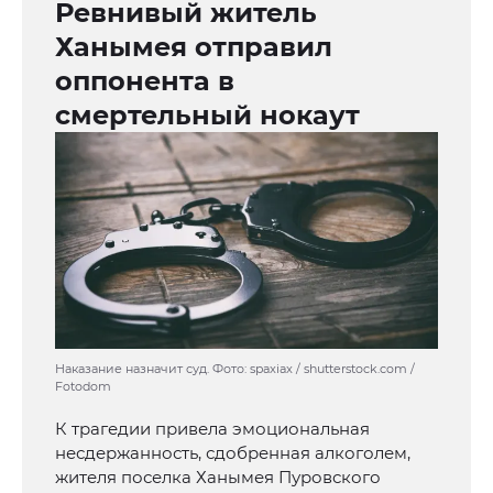
Ревнивый житель
Ханымея отправил
оппонента в
смертельный нокаут
Наказание назначит суд. Фото: spaxiax / shutterstock.com /
Fotodom
К трагедии привела эмоциональная
несдержанность, сдобренная алкоголем,
жителя поселка Ханымея Пуровского