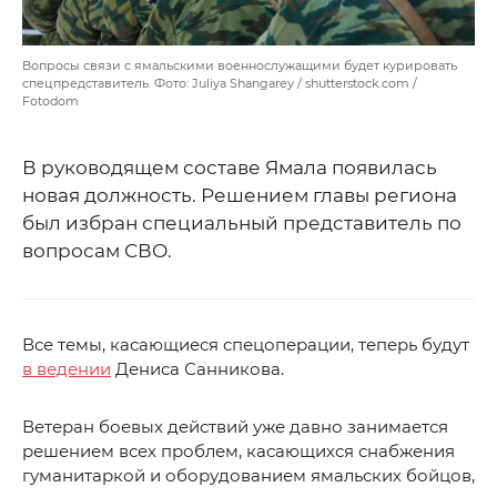
Вопросы связи с ямальскими военнослужащими будет курировать
спецпредставитель. Фото: Juliya Shangarey / shutterstock.com /
Fotodom
В руководящем составе Ямала появилась
новая должность. Решением главы региона
был избран специальный представитель по
вопросам СВО.
Все темы, касающиеся спецоперации, теперь будут
в ведении
Дениса Санникова.
Ветеран боевых действий уже давно занимается
решением всех проблем, касающихся снабжения
гуманитаркой и оборудованием ямальских бойцов,