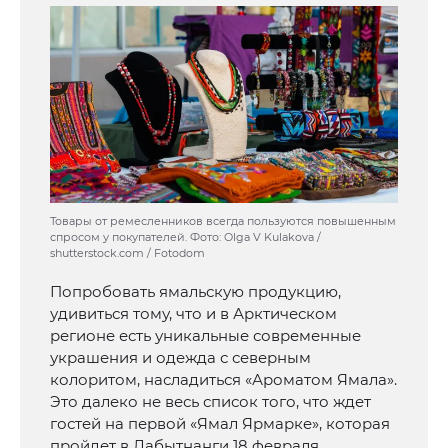
Товары от ремесленников всегда пользуются повышенным
спросом у покупателей. Фото: Olga V Kulakova /
shutterstock.com / Fotodom
Попробовать ямальскую продукцию,
удивиться тому, что и в Арктическом
регионе есть уникальные современные
украшения и одежда с северным
колоритом, насладиться «Ароматом Ямала».
Это далеко не весь список того, что ждет
гостей на первой «Ямал Ярмарке», которая
пройдет в Лабытнанги 18 февраля.