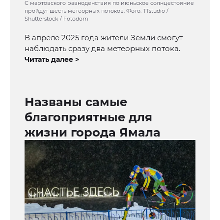
С мартовского равноденствия по июньское солнцестояние
пройдут шесть метеорных потоков. Фото: TTstudio /
Shutterstock / Fotodom
В апреле 2025 года жители Земли смогут
наблюдать сразу два метеорных потока.
Читать далее >
Названы самые
благоприятные для
жизни города Ямала