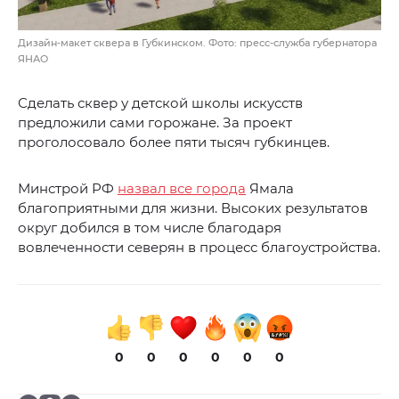
Дизайн-макет сквера в Губкинском. Фото: пресс-служба губернатора
ЯНАО
Сделать сквер у детской школы искусств
предложили сами горожане. За проект
проголосовало более пяти тысяч губкинцев.
Минстрой РФ
назвал все города
Ямала
благоприятными для жизни. Высоких результатов
округ добился в том числе благодаря
вовлеченности северян в процесс благоустройства.
0
0
0
0
0
0