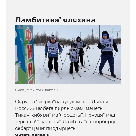
Ламбитава’ яляхана
Сидяӈг: А.Яптик’ тадтавы
Округна’’ марка’’на хусувэй по’ «Лыжня
России» нюбета пирдырмам’ мэцеты’’.
Тикан’ хибяри’’ ма’’люрцеты’’. Ненэця’’ мяд’
терсавэй’’ турцеты’’. Ламбаха’’на сюрберць
сёбар’’ ӈани’ пирдырцеты’’.
Читать далее >