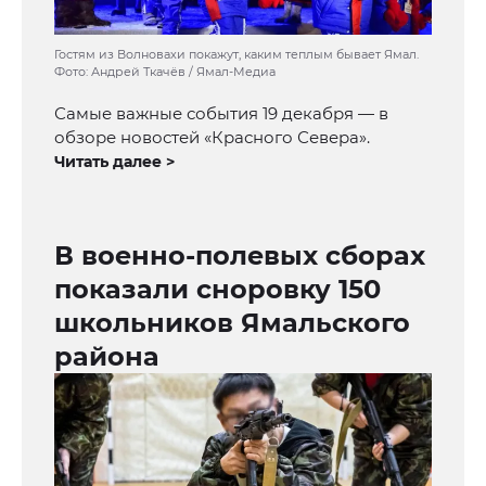
Гостям из Волновахи покажут, каким теплым бывает Ямал.
Фото: Андрей Ткачёв / Ямал-Медиа
Самые важные события 19 декабря — в
обзоре новостей «Красного Севера».
Читать далее >
В военно-полевых сборах
показали сноровку 150
школьников Ямальского
района