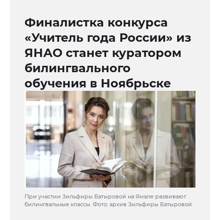
Финалистка конкурса
«Учитель года России» из
ЯНАО станет куратором
билингвального
обучения в Ноябрьске
При участии Зильфиры Батыровой на Ямале развивают
билингвальные классы. Фото: архив Зильфиры Батыровой