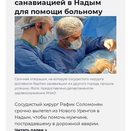
санавиацией в Надым
для помощи больному
Срочная операция, на которую сосудистого хирурга
доставили бортом санавиации из другого города, прошла
успешно. Фото: предоставлено департаментом
здравоохранения ЯНАО
Сосудистый хирург Рафик Соломонян
срочно вылетел из Нового Уренгоя в
Надым, чтобы помочь мужчине,
пострадавшему в дорожной аварии.
Читать далее >