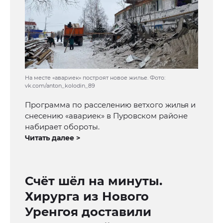
На месте «авариек» построят новое жилье. Фото:
vk.com/anton_kolodin_89
Программа по расселению ветхого жилья и
снесению «авариек» в Пуровском районе
набирает обороты.
Читать далее >
Счёт шёл на минуты.
Хирурга из Нового
Уренгоя доставили