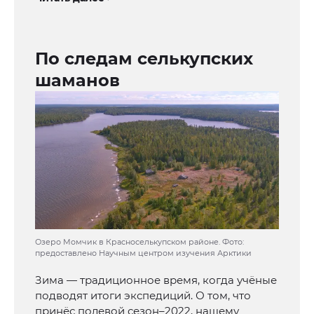
По следам селькупских
шаманов
Озеро Момчик в Красноселькупском районе. Фото:
предоставлено Научным центром изучения Арктики
Зима — традиционное время, когда учёные
подводят итоги экспедиций. О том, что
принёс полевой сезон–2022, нашему