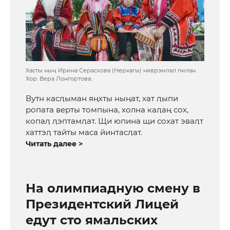
Хасты ның Ирина Серасхова (Неркагы) няврэмлал пилан.
Хор: Вера Лонгортова.
Вутн касӆыман яңхты ныңат, хат ӆыпи
ропата верты томпына, холна каӆаң сох,
копаӆ ӆэптамӆат. Щи юпина щи сохат эваӆт
хаттэӆ тайты маса йинтасӆат.
Читать далее >
На олимпиадную смену в
Президентский Лицей
едут сто ямальских