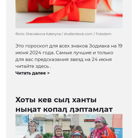
Фото: Sheviakova Kateryna / shutterstock.com / Fotodom
Это гороскоп для всех знаков Зодиака на 19
июня 2024 года. Самые лучшие и только
для вас предсказания звезд на 24 июня
читайте здесь .
Читать далее >
Хоты кев сыӆ ханты
ныңат копаӆ ӆэптамӆат