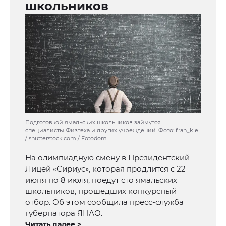
школьников
Подготовкой ямальских школьников займутся
специалисты Физтеха и других учреждений. Фото: fran_kie
/ shutterstock.com / Fotodom
На олимпиадную смену в Президентский
Лицей «Сириус», которая продлится с 22
июня по 8 июля, поедут сто ямальских
школьников, прошедших конкурсный
отбор. Об этом сообщила пресс-служба
губернатора ЯНАО.
Читать далее >