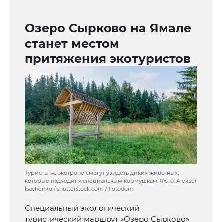
Озеро Сырково на Ямале
станет местом
притяжения экотуристов
Туристы на экотропе смогут увидеть диких животных,
которые подходят к специальным кормушкам. Фото: Aleksei
Isachenko / shutterstock.com / Fotodom
Специальный экологический
туристический маршрут «Озеро Сырково»