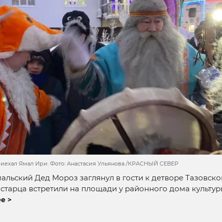
риехал Ямал Ири. Фото: Анастасия Ульянова /КРАСНЫЙ СЕВЕР
альский Дед Мороз заглянул в гости к детворе Тазовско
старца встретили на площади у районного дома культур
е >