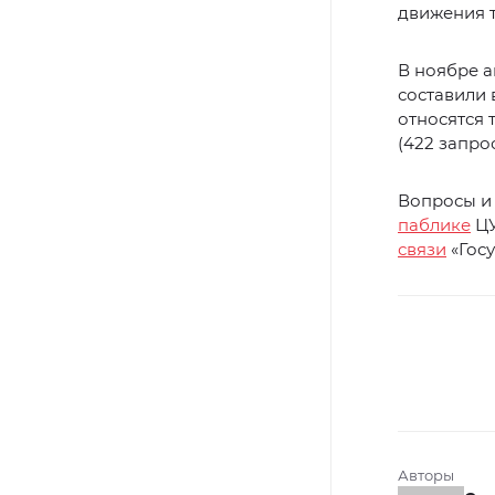
движения т
В ноябре а
составили 
относятся 
(422 запрос
Вопросы и 
паблике
ЦУ
связи
«Госу
Авторы