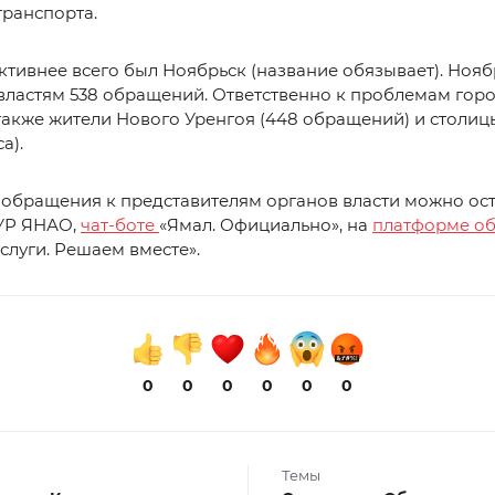
ранспорта.
ктивнее всего был Ноябрьск (название обязывает). Ноя
властям 538 обращений. Ответственно к проблемам гор
также жители Нового Уренгоя (448 обращений) и столиц
а).
обращения к представителям органов власти можно ост
Р ЯНАО,
чат-боте
«Ямал. Официально», на
платформе о
слуги. Решаем вместе».
0
0
0
0
0
0
Темы