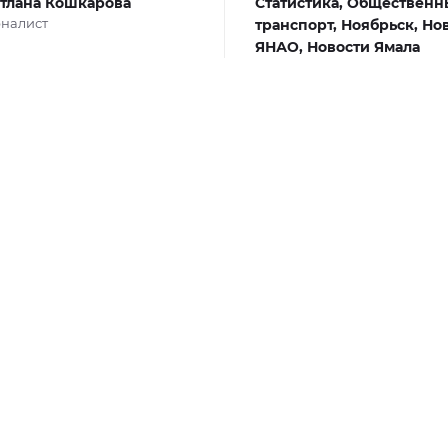
тлана Кошкарова
Статистика,
Общественн
налист
транспорт,
Ноябрьск,
Но
ЯНАО,
Новости Ямала