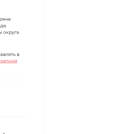
бряне
ода
ы округа
авлять в
братной