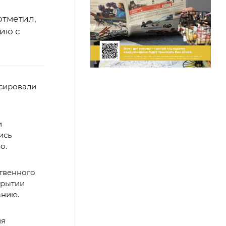
отметил,
нию с
ксировали
и
ись
о.
твенного
крытии
анию.
ия