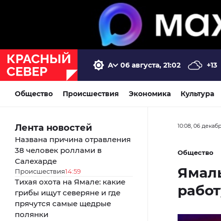
06 августа, 21:02
+13
Общество
Происшествия
Экономика
Культура
Лента новостей
10:08, 06 декаб
Названа причина отравления
38 человек роллами в
Общество
Салехарде
Ямаль
Происшествия
14:59
Тихая охота на Ямале: какие
работ
грибы ищут северяне и где
прячутся самые щедрые
полянки