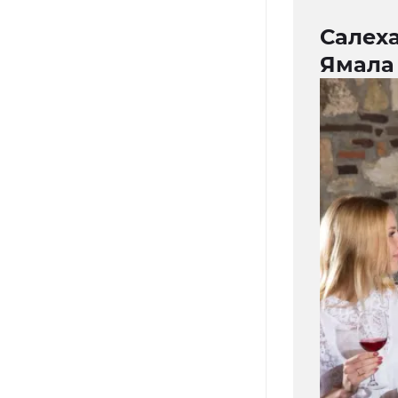
Салех
Ямала 