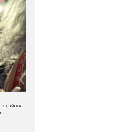
го района.
ы.