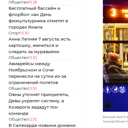
Общество
13:38
Бесплатный бассейн и
флорбол: как День
физкультурника отметят в
городах Ямала
Спорт
13:30
Анна Летняя 7 августа: есть
картошку, жениться и
следить за муравьями
Общество
13:30
Авиарейсы между
Ноябрьском и Сочи
перенесли на сутки из-за
ограничений полетов
Общество
12:55
Овны уточнят приоритеты,
Девы укрепят систему, а
Козероги зададут тон
команде
Больше всего 
Общество
12:33
Ткачев/«Ямал-
В Салехарде новыми домами