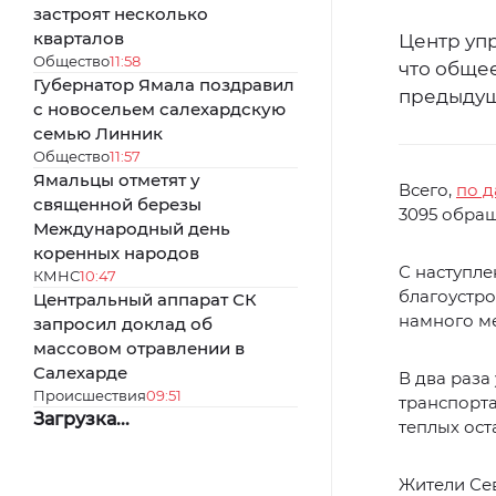
застроят несколько
кварталов
Центр уп
Общество
11:58
что общее
Губернатор Ямала поздравил
предыдущ
с новосельем салехардскую
семью Линник
Общество
11:57
Ямальцы отметят у
Всего,
по 
священной березы
3095 обра
Международный день
коренных народов
С наступле
КМНС
10:47
благоустро
Центральный аппарат СК
намного ме
запросил доклад об
массовом отравлении в
Салехарде
В два раза
Происшествия
09:51
транспорта
Загрузка...
теплых ост
Жители Се