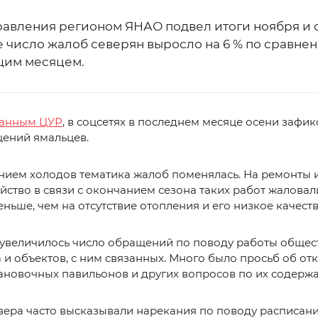
равления регионом ЯНАО подвел итоги ноября и 
 число жалоб северян выросло на 6 % по сравне
им месяцем.
данным ЦУР
, в соцсетях в последнем месяце осени зафи
щений ямальцев.
нием холодов тематика жалоб поменялась. На ремонты 
йство в связи с окончанием сезона таких работ жаловал
ньше, чем на отсутствие отопления и его низкое качеств
 увеличилось число обращений по поводу работы общес
 и объектов, с ним связанных. Много было просьб об от
ановочных павильонов и других вопросов по их содерж
вера часто высказывали нарекания по поводу расписан