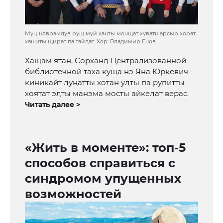
Муӊ няврэмӆув рущ муй ханты монщат хуватн арсыр хорат
ханшты щират па тайӆат. Хор: Владимир Енов
Хащам ятан, Сорханӆ Централизованной
библиотечной таха куща нэ Яна Юркевич
киникайт ӆуӊатты хотан уӆты па рупитты
хоятат эӆты манэма мосты айкеӆат верас.
Читать далее >
«Жить в моменте»: топ-5
способов справиться с
синдромом упущенных
возможностей