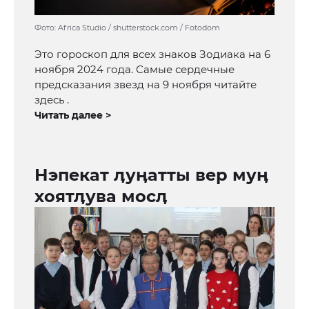
Фото: Africa Studio / shutterstock.com / Fotodom
Это гороскоп для всех знаков Зодиака на 6
ноября 2024 года. Самые сердечные
предсказания звезд на 9 ноября читайте
здесь .
Читать далее >
Нэпекат ӆуӊатты вер муӊ
хоятӆува мосӆ