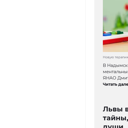
Новую терапию 
В Надымско
ментальны
ЯНАО Дмит
Читать дале
Львы в
тайны,
души