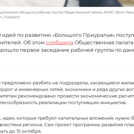
дложения обсудила рабочая группа Общественной палаты ЯНАО. Фото: Panum
om / Fotodom
0 идей по развитию «Большого Приуралья» поступ
жителей. Об этом
сообщила
Общественная палата
прошло первое заседание рабочей группы по дан
 предложено разбить на подразделы, касающиеся жилья
дорог и инженерных сетей, экономики и ряда других во
итетам рекомендовано провести экономические расчет
елесообразность реализации поступивших инициатив.
, идеи, которые требуют капитальных вложений, нужно 
 властями региона. Сам проект программы развития пла
ть до 15 октября.