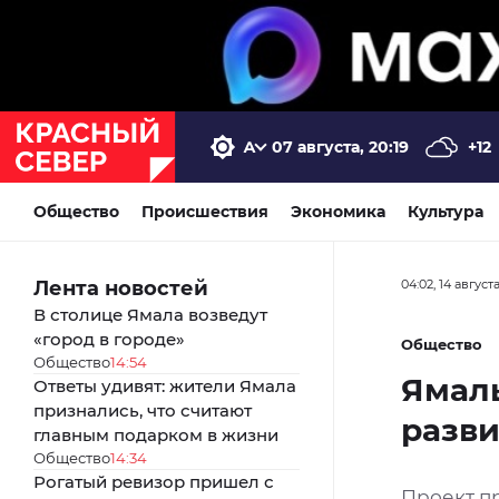
07 августа, 20:19
+12
Общество
Происшествия
Экономика
Культура
Лента новостей
04:02, 14 август
В столице Ямала возведут
«город в городе»
Общество
Общество
14:54
Ямаль
Ответы удивят: жители Ямала
признались, что считают
разв
главным подарком в жизни
Общество
14:34
Рогатый ревизор пришел с
Проект п