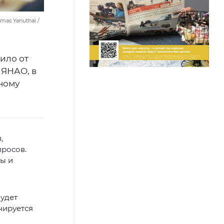
as Yanuthai /
ило от
 ЯНАО, в
ному
,
просов.
ы и
будет
нируется