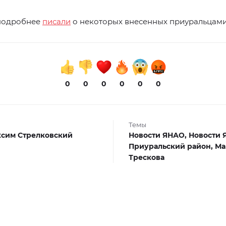
подробнее
писали
о некоторых внесенных приуральцами
0
0
0
0
0
0
Темы
сим Стрелковский
Новости ЯНАО,
Новости 
Приуральский район,
Ма
Трескова