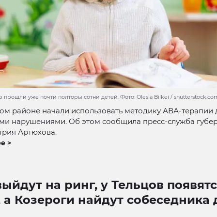
прошли уже почти полторы сотни детей. Фото: Olesia Bilkei / shutterstock.co
м районе начали использовать методику АВА-терапии д
ми нарушениями. Об этом сообщила пресс-служба губе
рия Артюхова.
е >
ыйдут на ринг, у Тельцов появят
 а Козероги найдут собеседника 