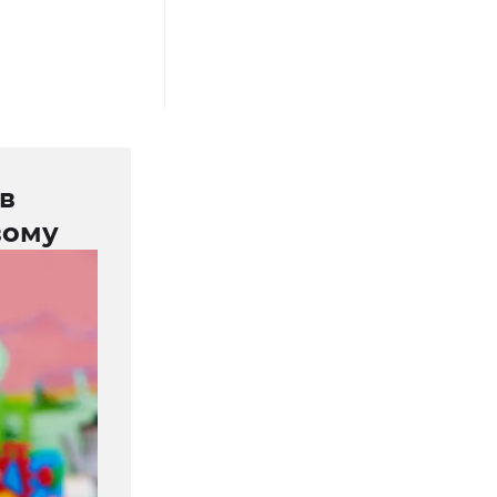
в
вому