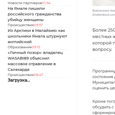
Новости партнёров
10:54
На Ямале лишили
Внесенные пре
российского гражданства
shutterstock.c
убийцу женщины
Происшествия
09:57
Более 25
Из Арктики в Малайзию: как
школьники Ямала штурмуют
местных 
английский
которой 
Образование
09:15
вопросу.
«Личный позор»: владелец
WASABI89 объяснил
массовое отравление в
Салехарде
Программу
Происшествия
08:47
состояния 
Загрузка...
Муниципал
оценить ц
Кроме того
обсудить с
сформирова