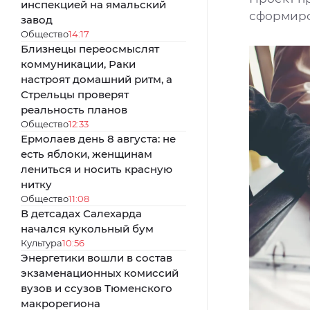
инспекцией на ямальский
сформиров
завод
Общество
14:17
Близнецы переосмыслят
коммуникации, Раки
настроят домашний ритм, а
Стрельцы проверят
реальность планов
Общество
12:33
Ермолаев день 8 августа: не
есть яблоки, женщинам
лениться и носить красную
нитку
Общество
11:08
В детсадах Салехарда
начался кукольный бум
Культура
10:56
Энергетики вошли в состав
экзаменационных комиссий
вузов и ссузов Тюменского
макрорегиона