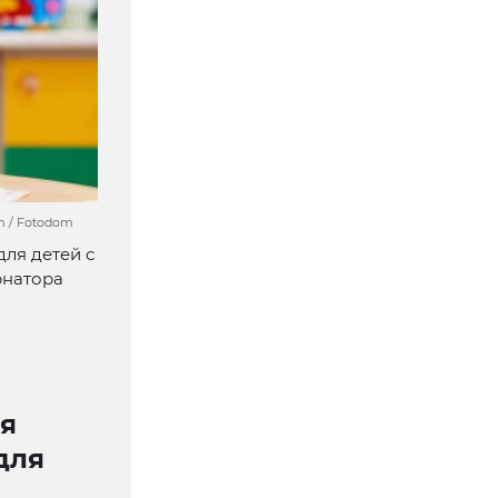
m / Fotodom
ля детей с
рнатора
ся
для