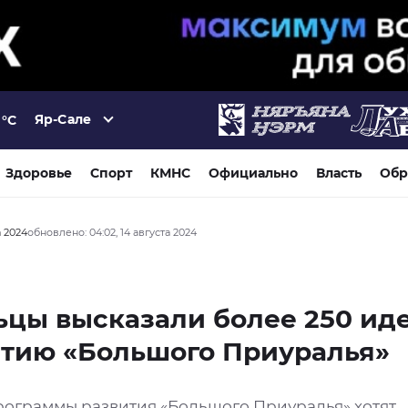
Яр-Сале
°C
Здоровье
Спорт
КМНС
Официально
Власть
Обр
а 2024
обновлено: 04:02, 14 августа 2024
цы высказали более 250 ид
итию «Большого Приуралья»
рограммы развития «Большого Приуралья» хотят