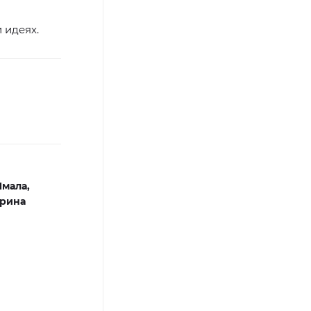
 идеях.
Ямала,
рина