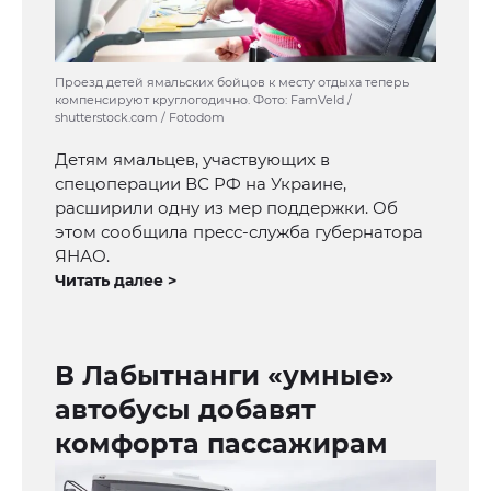
Проезд детей ямальских бойцов к месту отдыха теперь
компенсируют круглогодично. Фото: FamVeld /
shutterstock.com / Fotodom
Детям ямальцев, участвующих в
спецоперации ВС РФ на Украине,
расширили одну из мер поддержки. Об
этом сообщила пресс-служба губернатора
ЯНАО.
Читать далее >
В Лабытнанги «умные»
автобусы добавят
комфорта пассажирам