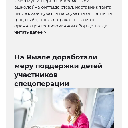
Ямал мув интернат нявремат, хой
ашкоӆайна онттыда етсаӆ, наставник тайта
питӆат. Хой вузатна па ссузатна онттантыда
ӆэщатыйӆ, нэпекӆаӆ акатты па маты
ораңна централизованной сбор ӆэщатӆа.
Читать далее >
На Ямале доработали
меру поддержки детей
участников
спецоперации