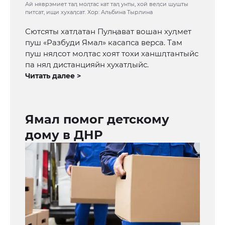
Ай няврэмиет таӆ моӆтас кат таӆ унты, хой веӆси шушты
питсат, ищи хухаӆсат. Хор: Альбина Тырлина
Сютсяты хатӆатан Пулңават вошан хуӆмет
пуш «Разбуди Ямал» касапса верса. Там
пуш няӆсот моӆтас хоят тохи ханшӆтантыйс
па няӆ дистанцияйн хухатӆыйс.
Читать далее >
Ямал помог детскому
дому в ДНР