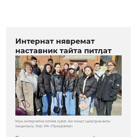
Интернат нявремат
наставник тайта питӆат
Муң интернатна олмев хуват, йи минут щирӆуна анты
хыщиӆысу. Хор: ИА «Приуралье»