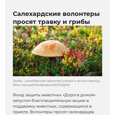
Салехардские волонтеры
просят травку и грибы
Грибы - излюбленное лакомство оленей в летний период.
Фото: AlexussK/Shutterstock/ФОТОДОМ
Фонд защиты животных «Дорога домой»
запустил благотворительную акцию в
поддержку животных, содержащихся в
приюте. Волонтеры просят салехардцев