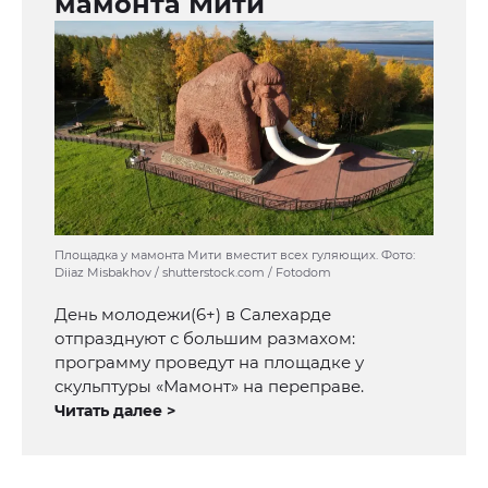
мамонта Мити
Площадка у мамонта Мити вместит всех гуляющих. Фото:
Diiaz Misbakhov / shutterstock.com / Fotodom
День молодежи(6+) в Салехарде
отпразднуют с большим размахом:
программу проведут на площадке у
скульптуры «Мамонт» на переправе.
Читать далее >