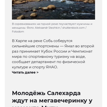
В соревнованиях на горной реке поучаствуют мужчины и
женщины. Фото: Aleksandr Stezhkin / shutterstock.com /
Fotodom
В Харпе на реке Собь соберутся
сильнейшие спортсмены — Ямал во второй
раз принимает Кубок России и Чемпионат
мира по спортивному туризму на воде,
сообщает департамент по физической
культуре и спорту ЯНАО.
Читать далее >
Молодёжь Салехарда
ждут на мегавечеринку у