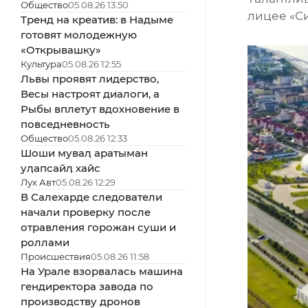
Общество
05.08.26 13:50
лицее «С
Тренд на креатив: в Надыме
готовят молодежную
«Открывашку»
Культура
05.08.26 12:55
Львы проявят лидерство,
Весы настроят диалоги, а
Рыбы вплетут вдохновение в
повседневность
Общество
05.08.26 12:33
Шоши муваӆ аратыман
уӆапсайӆ хайс
Лух Авт
05.08.26 12:29
В Салехарде следователи
начали проверку после
отравления горожан суши и
роллами
Происшествия
05.08.26 11:58
На Урале взорвалась машина
гендиректора завода по
производству дронов