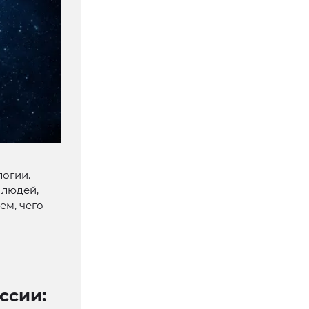
логии.
 людей,
ем, чего
ссии: