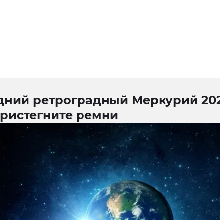
дний ретроградный Меркурий 20
пристегните ремни