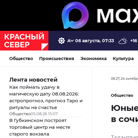
06 августа, 07:33
+16
Общество
Происшествия
Экономика
Культура
Лента новостей
06:27, 24 октяб
Как поймать удачу в
магическую дату 08.08.2026:
Общество
астропрогноз, прогноз Таро и
Юные
ритуалы на счастье
Общество
05.08.26 15:07
в соч
В Губкинском построят
торговый центр на месте
старого вокзала
Талантли