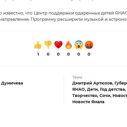
о известно, что Центр поддержки одаренных детей ЯН
направления. Программу расширили музыкой и астроно
1
0
0
0
0
0
Темы
 Думичева
Дмитрий Артюхов,
Губер
ЯНАО,
Дети,
Год детства,
Творчество,
Сочи,
Новос
Новости Ямала