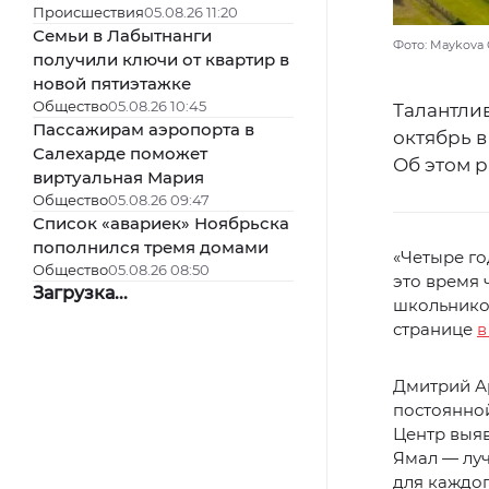
Происшествия
05.08.26 11:20
Семьи в Лабытнанги
Фото: Maykova G
получили ключи от квартир в
новой пятиэтажке
Общество
05.08.26 10:45
Талантли
Пассажирам аэропорта в
октябрь в
Салехарде поможет
Об этом 
виртуальная Мария
Общество
05.08.26 09:47
Список «авариек» Ноябрьска
пополнился тремя домами
«Четыре го
Общество
05.08.26 08:50
это время
Загрузка...
школьников
странице
в
Дмитрий Ар
постоянной
Центр выяв
Ямал — луч
для каждог