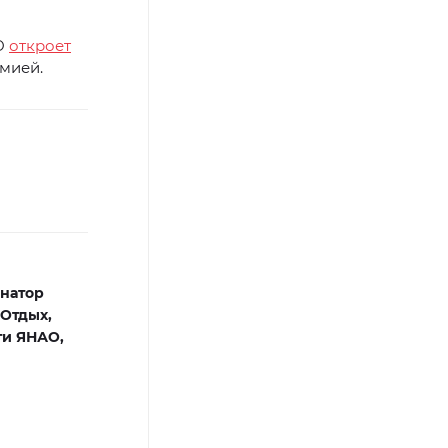
АО
откроет
мией.
натор
Отдых,
ти ЯНАО,