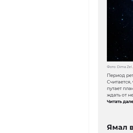
Фото: Dima Zel 
Период рет
Считается,
путает пла
ждать от н
Читать дале
Ямал в