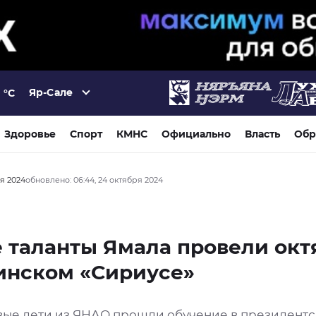
Яр-Сале
°C
Здоровье
Спорт
КМНС
Официально
Власть
Обр
ря 2024
обновлено: 06:44, 24 октября 2024
 таланты Ямала провели окт
инском «Сириусе»
вые дети из ЯНАО прошли обучение в президент