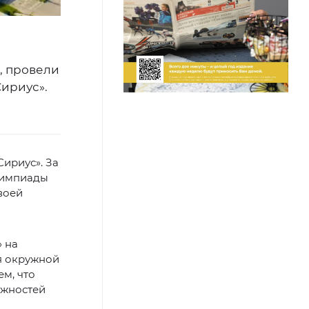
, провели
Сириус».
ириус». За
лимпиады
воей
» на
я окружной
м, что
ожностей