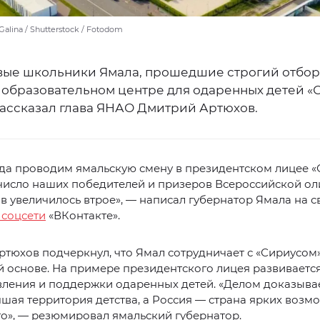
alina / Shutterstock / Fotodom
вые школьники Ямала, прошедшие строгий отбор
 образовательном центре для одаренных детей «
рассказал глава ЯНАО Дмитрий Артюхов.
да проводим ямальскую смену в президентском лицее «С
 число наших победителей и призеров Всероссийской о
 увеличилось втрое», — написал губернатор Ямала на с
 соцсети
«ВКонтакте».
тюхов подчеркнул, что Ямал сотрудничает с «Сириусом
 основе. На примере президентского лицея развиваетс
ления и поддержки одаренных детей. «Делом доказывае
шая территория детства, а Россия — страна ярких возм
о», — резюмировал ямальский губернатор.