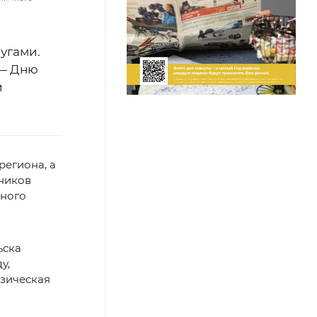
угами.
 — Дню
и
региона, а
тников
жного
ьска
у,
изическая