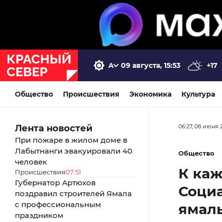
09 августа, 15:53
+17
Общество
Происшествия
Экономика
Культура
Лента новостей
06:27, 08 июня 
При пожаре в жилом доме в
Лабытнанги эвакуировали 40
Общество
человек
К каж
Происшествия
07:51
Губернатор Артюхов
Соци
поздравил строителей Ямала
с профессиональным
ямаль
праздником