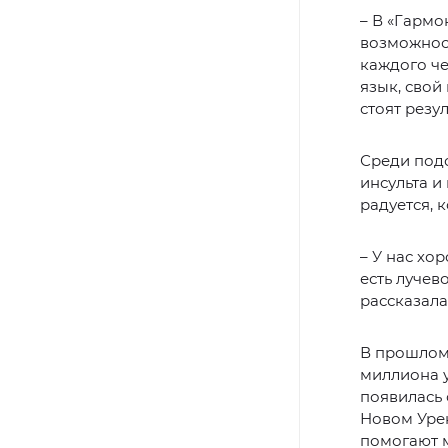
– В «Гармо
возможност
каждого че
язык, свой
стоят резу
Среди под
инсульта и
радуется, 
– У нас хо
есть лучев
рассказала
В прошлом
миллиона у
появилась 
Новом Уре
помогают 