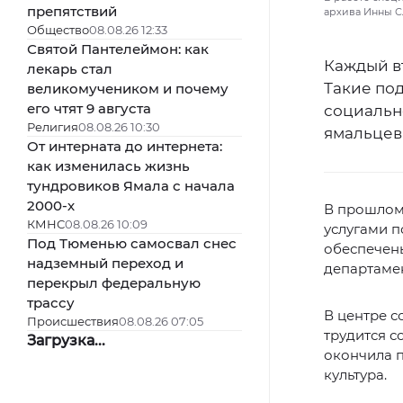
препятствий
архива Инны 
Общество
08.08.26 12:33
Святой Пантелеймон: как
Каждый в
лекарь стал
Такие по
великомучеником и почему
его чтят 9 августа
социальн
Религия
08.08.26 10:30
ямальцев
От интерната до интернета:
как изменилась жизнь
тундровиков Ямала с начала
2000-х
В прошлом 
КМНС
08.08.26 10:09
услугами п
Под Тюменью самосвал снес
обеспечены
надземный переход и
департаме
перекрыл федеральную
трассу
В центре 
Происшествия
08.08.26 07:05
трудится с
Загрузка...
окончила п
культура.