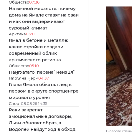
Общество
07:36
На вечной мерзлоте: почему
дома на Ямале ставят на сваи
и как они выдерживают
суровый климат
Арктика
06:11
Ямал в бетоне и металле:
какие стройки создали
современный облик
арктического региона
Общество
05:10
Паӈгхататоʼ перенаˮ ненэцяˮ
Няръяна Ӈэрм
04:37
Глава Ямала обкатал лед в
первом в округе спортцентре
мирового уровня
Спорт
08.08.26 14:35
Раки закрепят
эмоциональные договоры,
Львы обновят образ, а
Водолеи найдут ход в обход
В работе спец