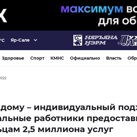
Яр-Сале
°C
Здоровье
Спорт
КМНС
Официально
Власть
Обр
2022
дому – индивидуальный под
альные работники предоста
цам 2,5 миллиона услуг