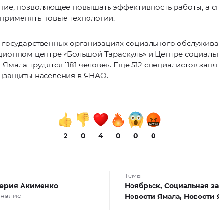
ние, позволяющее повышать эффективность работы, а с
применять новые технологии.
 государственных организациях социального обслужива
ционном центре «Большой Тараскуль» и Центре социаль
 Ямала трудятся 1181 человек. Еще 512 специалистов заня
оцзащиты населения в ЯНАО.
2
0
4
0
0
0
Темы
ерия Акименко
Ноябрьск,
Социальная за
налист
Новости Ямала,
Новости