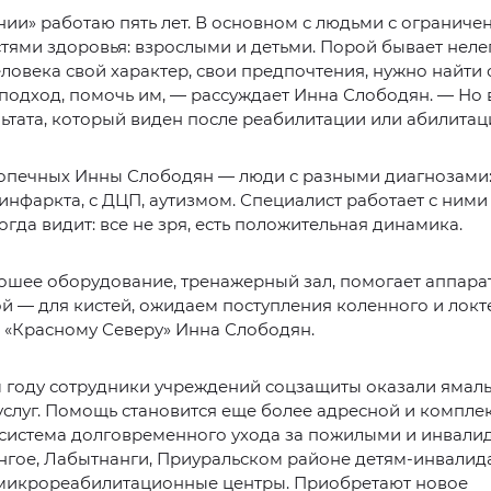
нии» работаю пять лет. В основном с людьми с огранич
ями здоровья: взрослыми и детьми. Порой бывает нелег
ловека свой характер, свои предпочтения, нужно найти
 подход, помочь им, — рассуждает Инна Слободян. — Но 
льтата, который виден после реабилитации или абилитац
опечных Инны Слободян — люди с разными диагнозами:
 инфаркта, с ДЦП, аутизмом. Специалист работает с ними
когда видит: все не зря, есть положительная динамика.
рошее оборудование, тренажерный зал, помогает аппарат
ой — для кистей, ожидаем поступления коленного и локт
 «Красному Северу» Инна Слободян.
 году сотрудники учреждений соцзащиты оказали ямаль
слуг. Помощь становится еще более адресной и компле
система долговременного ухода за пожилыми и инвалид
нгое, Лабытнанги, Приуральском районе детям-инвалид
микрореабилитационные центры. Приобретают новое