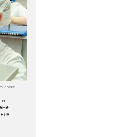
о: пресс-
 и
иеме
ания