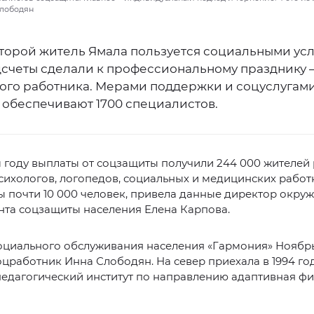
Слободян
торой житель Ямала пользуется социальными усл
дсчеты сделали к профессиональному празднику
ого работника. Мерами поддержки и соцуслугам
 обеспечивают 1700 специалистов.
году выплаты от соцзащиты получили 244 000 жителей 
сихологов, логопедов, социальных и медицинских рабо
 почти 10 000 человек, привела данные директор окру
нта соцзащиты населения Елена Карпова.
социального обслуживания населения «Гармония» Ноябр
оцработник Инна Слободян. На север приехала в 1994 год
едагогический институт по направлению адаптивная ф