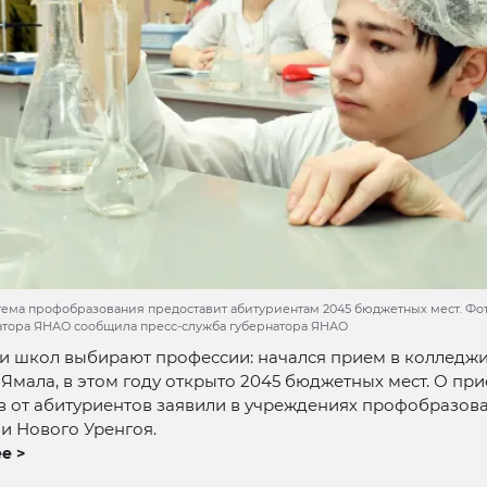
тема профобразования предоставит абитуриентам 2045 бюджетных мест. Фот
атора ЯНАО сообщила пресс-служба губернатора ЯНАО
и школ выбирают профессии: начался прием в колледжи
Ямала, в этом году открыто 2045 бюджетных мест. О пр
в от абитуриентов заявили в учреждениях профобразов
и Нового Уренгоя.
е >