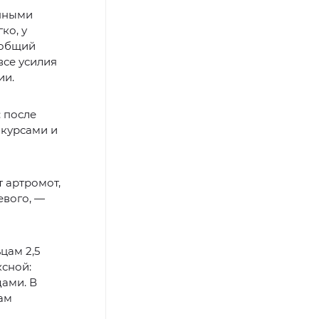
енными
ко, у
 общий
все усилия
ии.
 после
 курсами и
 артромот,
евого, —
цам 2,5
ксной:
ами. В
ам