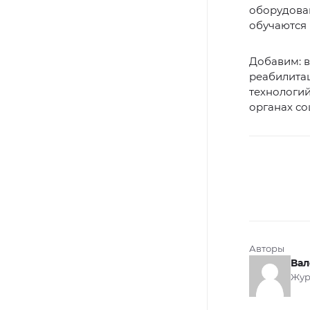
оборудова
обучаются 
Добавим: в
реабилита
технологий
органах с
Авторы
Вал
Жур