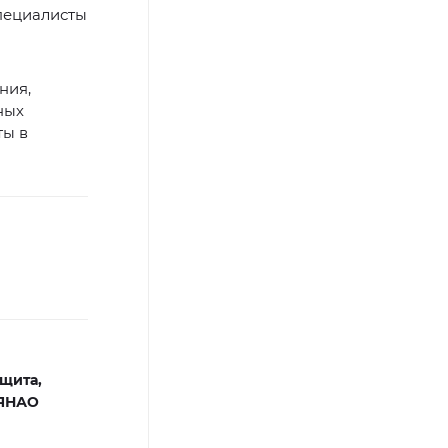
пециалисты
ния,
ных
ты в
щита,
 ЯНАО