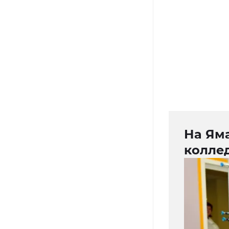
На Ям
колле